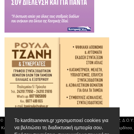
Το karditsanews.gr χρησιμοποιεί cookies για
© Karditsa News | Διακριτικός Τίτλος: Orion Media, ΑΦΜ: 043750542, Δ.Ο.Υ:
να βελτιώσει τη διαδικτυακή εμπειρία σου.
Καρδίτσας, Αρ. Γεμή: 018804431000, Δ/νση: Διάκου 10 τ.κ 43132 Καρδίτσα,