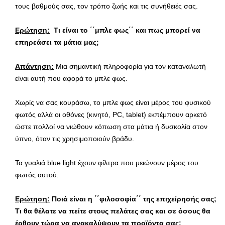
τους βαθμούς σας, τον τρόπο ζωής και τις συνήθειές σας.
Ερώτηση:
Τι είναι το ΄΄μπλε φως΄΄ και πως μπορεί να
επηρεάσει τα μάτια μας;
Απάντηση:
Μια σημαντική πληροφορία για τον καταναλωτή
είναι αυτή που αφορά το μπλε φως.
Χωρίς να σας κουράσω, το μπλε φως είναι μέρος του φυσικού
φωτός αλλά οι οθόνες (κινητό, PC, tablet) εκπέμπουν αρκετό
ώστε πολλοί να νιώθουν κόπωση στα μάτια ή δυσκολία στον
ύπνο, όταν τις χρησιμοποιούν βράδυ.
Τα γυαλιά blue light έχουν φίλτρα που μειώνουν μέρος του
φωτός αυτού.
Ερώτηση:
Ποιά είναι η ΄΄φιλοσοφία΄΄ της επιχείρησής σας;
Τ
ι θα θέλατε να πείτε στους πελάτες σας
και σε όσους θα
έρθουν τώρα να ανακαλύψουν τα προϊόντα σας;