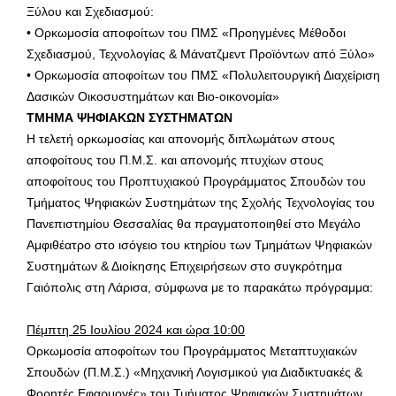
Ξύλου και Σχεδιασμού:
• Ορκωμοσία αποφοίτων του ΠΜΣ «Προηγμένες Μέθοδοι
Σχεδιασμού, Τεχνολογίας & Μάνατζμεντ Προϊόντων από Ξύλο»
• Ορκωμοσία αποφοίτων του ΠΜΣ «Πολυλειτουργική Διαχείριση
Δασικών Οικοσυστημάτων και Βιο-οικονομία»
ΤΜΗΜΑ ΨΗΦΙΑΚΩΝ ΣΥΣΤΗΜΑΤΩΝ
Η τελετή ορκωμοσίας και απονομής διπλωμάτων στους
αποφοίτους του Π.Μ.Σ. και απονομής πτυχίων στους
αποφοίτους του Προπτυχιακού Προγράμματος Σπουδών του
Τμήματος Ψηφιακών Συστημάτων της Σχολής Τεχνολογίας του
Πανεπιστημίου Θεσσαλίας θα πραγματοποιηθεί στο Μεγάλο
Αμφιθέατρο στο ισόγειο του κτηρίου των Τμημάτων Ψηφιακών
Συστημάτων & Διοίκησης Επιχειρήσεων στο συγκρότημα
Γαιόπολις στη Λάρισα, σύμφωνα με το παρακάτω πρόγραμμα:
Πέμπτη 25 Ιουλίου 2024 και ώρα 10:00
Ορκωμοσία αποφοίτων του Προγράμματος Μεταπτυχιακών
Σπουδών (Π.Μ.Σ.) «Μηχανική Λογισμικού για Διαδικτυακές &
Φορητές Εφαρμογές» του Τμήματος Ψηφιακών Συστημάτων