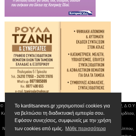
Το karditsanews.gr χρησιμοποιεί cookies για
© Karditsa News | Διακριτικός Τίτλος: Orion Media, ΑΦΜ: 043750542, Δ.Ο.Υ:
να βελτιώσει τη διαδικτυακή εμπειρία σου.
Καρδίτσας, Αρ. Γεμή: 018804431000, Δ/νση: Διάκου 10 τ.κ 43132 Καρδίτσα,
Εφόσον συνεχίσεις, συμφωνείς με την χρήση
Τηλ: 24410 42500, email:
news@karditsanews.gr.
των cookies από εμάς.
Μάθε περισσότερα
Νόμιμος Εκπρόσωπος, Ιδιοκτήτης και Διαχειριστής: Παναγιώτης Φιλίππου,