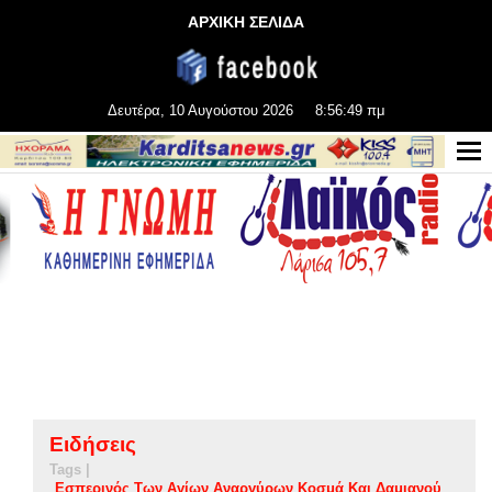
ΑΡΧΙΚΗ ΣΕΛΙΔΑ
Δευτέρα, 10 Αυγούστου 2026
8:56:50 πμ
Ειδήσεις
Tags |
Εσπερινός Των Αγίων Αναργύρων Κοσμά Και Δαμιανού