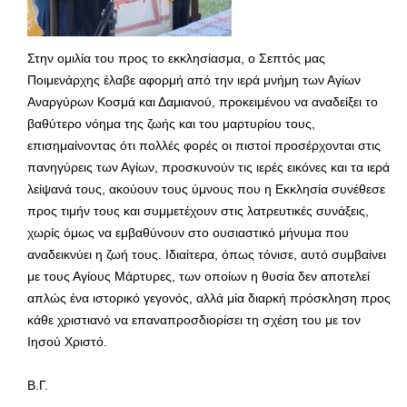
Στην ομιλία του προς το εκκλησίασμα, ο Σεπτός μας
Ποιμενάρχης έλαβε αφορμή από την ιερά μνήμη των Αγίων
Αναργύρων Κοσμά και Δαμιανού, προκειμένου να αναδείξει το
βαθύτερο νόημα της ζωής και του μαρτυρίου τους,
επισημαίνοντας ότι πολλές φορές οι πιστοί προσέρχονται στις
πανηγύρεις των Αγίων, προσκυνούν τις ιερές εικόνες και τα ιερά
λείψανά τους, ακούουν τους ύμνους που η Εκκλησία συνέθεσε
προς τιμήν τους και συμμετέχουν στις λατρευτικές συνάξεις,
χωρίς όμως να εμβαθύνουν στο ουσιαστικό μήνυμα που
αναδεικνύει η ζωή τους. Ιδιαίτερα, όπως τόνισε, αυτό συμβαίνει
με τους Αγίους Μάρτυρες, των οποίων η θυσία δεν αποτελεί
απλώς ένα ιστορικό γεγονός, αλλά μία διαρκή πρόσκληση προς
κάθε χριστιανό να επαναπροσδιορίσει τη σχέση του με τον
Ιησού Χριστό.
Β.Γ.