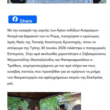
Share
Με την ευκαιρία της εορτής των Αγίων ενδόξων Αναργύρων
Κοσμά και Δαμιανού των εν Ρώμη, πανηγύρισε ο ομώνυμος
Ιερός Ναός της Τοπικής Κοινότητας Κρυοπηγής, όπου το
απόγευμα της Τρίτης 30 Ιουνίου 2026 τελέστηκε ο πανηγυρικός
Εσπερινός. Στην ιερά ακολουθία χοροστάτησε ο Σεβασμιώτατος
Μητροπολίτης Θεσσαλιώτιδος και Φαναριοφερσάλων κ.
Τιμόθεος, συμπροσευχόμενος με τον ιερό κλήρο και τους
ευσεβείς πιστούς που προσήλθαν για να τιμήσουν τη μνήμη
των θαυματουργών και αφιλοχρήματων ιατρών της Εκκλησίας
μας.