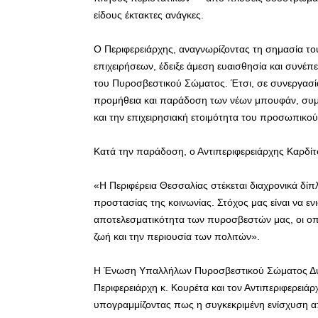
είδους έκτακτες ανάγκες.
Ο Περιφερειάρχης, αναγνωρίζοντας τη σημασία το
επιχειρήσεων, έδειξε άμεση ευαισθησία και συνέπ
του Πυροσβεστικού Σώματος. Έτσι, σε συνεργασί
προμήθεια και παράδοση των νέων μπουφάν, συμ
και την επιχειρησιακή ετοιμότητα του προσωπικού
Κατά την παράδοση, ο Αντιπεριφερειάρχης Καρδί
«Η Περιφέρεια Θεσσαλίας στέκεται διαχρονικά δ
προστασίας της κοινωνίας. Στόχος μας είναι να εν
αποτελεσματικότητα των πυροσβεστών μας, οι οπ
ζωή και την περιουσία των πολιτών».
Η Ένωση Υπαλλήλων Πυροσβεστικού Σώματος Δυτικ
Περιφερειάρχη κ. Κουρέτα και τον Αντιπεριφερειάρ
υπογραμμίζοντας πως η συγκεκριμένη ενίσχυση 