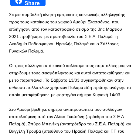
Share
Σε μια συμβολική κίνηση έμπρακτης κοινωνικής αλληλεγγύης
προς τους κατοίκους του χωριού Αμούρι Ελασσόνας, που
επλήγησαν από τον καταστροφικό σεισμό της 3ης Μαρτίου
2021 προβήκαμε -με πρωτοβουλία του Σ.Ε.Α. Παλαμά- η
Ακαδημία Ποδοσφαίρου Ηρακλής Παλαμά και ο Σύλλογος
Γυναικών Παλαμά.
Οι τρεις σύλλογοι από κοινού καλέσαμε τους συμπολίτες μας να
στηρίξουμε τους σεισμόπληκτους και αυτοί ανταποκρίθηκαν και
με το παραπάνω!. Το Σάββατο 13/03 συγκεντρώθηκαν στην
αίθουσα πολλαπλών χρήσεων Παλαμά είδη πρώτης ανάγκης τα
οποία μεταφέρθηκαν με φορτηγάκι σήμερα Κυριακή 14/03.
Στο Αμούρι βρέθηκε σήμερα αντιπροσωπεία των συλλόγων
αποτελούμενη από τον Αλέκο Γκαζούνη (πρόεδρο του Σ.Ε.Α.
Παλαμά), Σπύρο Μπενέκη (αντιπρόεδρο του Σ.Ε.Α. Παλαμά) και
Βαγγέλη Τρουβά (υπεύθυνο του Ηρακλή Παλαμά και Γ.Γ. του