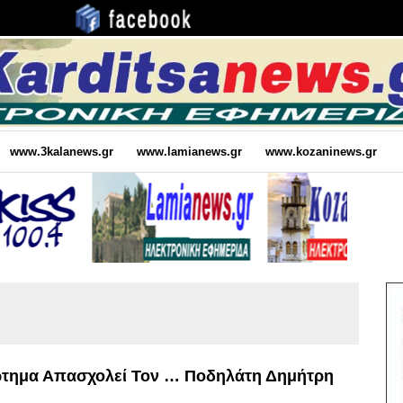
www.3kalanews.gr
www.lamianews.gr
www.kozaninews.gr
ώτημα Απασχολεί Τον … Ποδηλάτη Δημήτρη