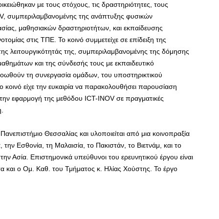
οικειώθηκαν με τους στόχους, τις δραστηριότητες, τους
NOV, συμπεριλαμβανομένης της ανάπτυξης φυσικών
σίας, μαθησιακών δραστηριοτήτων, και εκπαίδευσης
ομίας στις ΤΠΕ. Το κοινό συμμετείχε σε επίδειξη της
ης λειτουργικότητάς της, συμπεριλαμβανομένης της δόμησης
μαθημάτων και της σύνδεσής τους με εκπαιδευτικό
ροωθούν τη συνεργασία ομάδων, του υποστηρικτικού
το κοινό είχε την ευκαιρία να παρακολουθήσει παρουσίαση
την εφαρμογή της μεθόδου ICT-INOV σε πραγματικές
η.
 Πανεπιστήμιο Θεσσαλίας και υλοποιείται από μια κοινοπραξία
 την Εσθονία, τη Μαλαισία, το Πακιστάν, το Βιετνάμ, και το
την Ασία. Επιστημονικά υπεύθυνοι του ερευνητικού έργου είναι
 και ο Ομ. Καθ. του Τμήματος κ. Ηλίας Χούστης. Το έργο