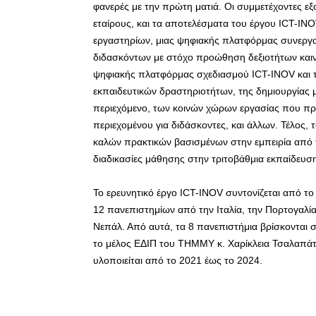
φανερές με την πρώτη ματιά. Οι συμμετέχοντες εξ
εταίρους, και τα αποτελέσματα του έργου ICT-I
εργαστηρίων, μιας ψηφιακής πλατφόρμας συνεργα
διδασκόντων με στόχο προώθηση δεξιοτήτων καινοτ
ψηφιακής πλατφόρμας σχεδιασμού ICT-INOV και τ
εκπαιδευτικών δραστηριοτήτων, της δημιουργίας 
περιεχόμενο, των κοινών χώρων εργασίας που π
περιεχομένου για διδάσκοντες, και άλλων. Τέλος, 
καλών πρακτικών βασισμένων στην εμπειρία από 
διαδικασίες μάθησης στην τριτοβάθμια εκπαίδευσ
Το ερευνητικό έργο ICT-INOV συντονίζεται από το
12 πανεπιστημίων από την Ιταλία, την Πορτογαλία,
Νεπάλ. Από αυτά, τα 8 πανεπιστήμια βρίσκονται σ
το μέλος ΕΔΙΠ του ΤΗΜΜΥ κ. Χαρίκλεια Τσαλαπάτα
υλοποιείται από το 2021 έως το 2024.