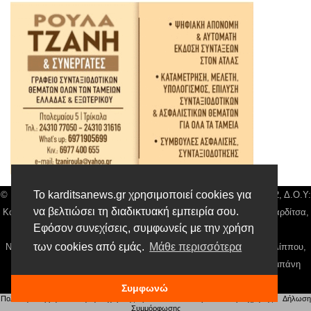
Το karditsanews.gr χρησιμοποιεί cookies για
© Karditsa News | Διακριτικός Τίτλος: Orion Media, ΑΦΜ: 043750542, Δ.Ο.Υ:
να βελτιώσει τη διαδικτυακή εμπειρία σου.
Καρδίτσας, Αρ. Γεμή: 018804431000, Δ/νση: Διάκου 10 τ.κ 43132 Καρδίτσα,
Εφόσον συνεχίσεις, συμφωνείς με την χρήση
Τηλ: 24410 42500, email:
news@karditsanews.gr.
των cookies από εμάς.
Μάθε περισσότερα
Νόμιμος Εκπρόσωπος, Ιδιοκτήτης και Διαχειριστής: Παναγιώτης Φιλίππου,
Διευθύντρια: Γιαννουσά Βασιλική, Διευθύντιρα Σύνταξης: Μπαλαμπάνη
Βασιλική. Δικαιούχος domain name Παναγιώτης Φιλίππου
Συμφωνώ
Πολιτική απορρήτου
|
Αίτηση Διαχείρισης Προσωπικών Δεδομένων
|
Όροι χρήσης
| |
Δήλωση
Συμμόρφωσης