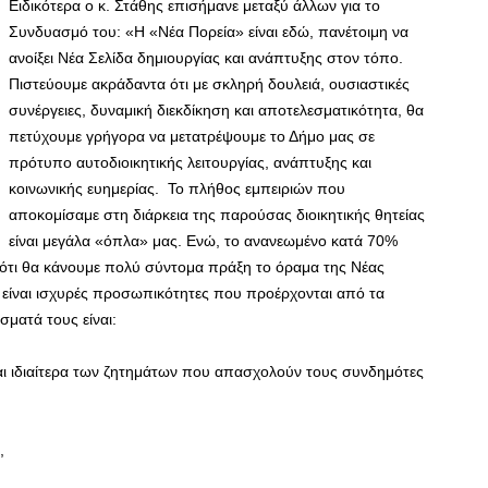
Ειδικότερα ο κ. Στάθης επισήμανε μεταξύ άλλων για το
Συνδυασμό του: «Η «Νέα Πορεία» είναι εδώ, πανέτοιμη να
ανοίξει Νέα Σελίδα δημιουργίας και ανάπτυξης στον τόπο.
Πιστεύουμε ακράδαντα ότι με σκληρή δουλειά, ουσιαστικές
συνέργειες, δυναμική διεκδίκηση και αποτελεσματικότητα, θα
πετύχουμε γρήγορα να μετατρέψουμε το Δήμο μας σε
πρότυπο αυτοδιοικητικής λειτουργίας, ανάπτυξης και
κοινωνικής ευημερίας. Το πλήθος εμπειριών που
αποκομίσαμε στη διάρκεια της παρούσας διοικητικής θητείας
είναι μεγάλα «όπλα» μας. Ενώ, το ανανεωμένο κατά 70%
 ότι θα κάνουμε πολύ σύντομα πράξη το όραμα της Νέας
ι είναι ισχυρές προσωπικότητες που προέρχονται από τα
ματά τους είναι:
αι ιδιαίτερα των ζητημάτων που απασχολούν τους συνδημότες
,