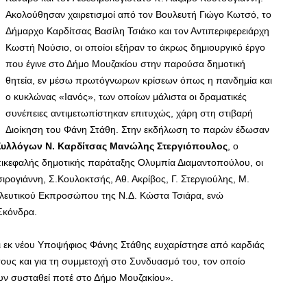
Ακολούθησαν χαιρετισμοί από τον Βουλευτή Γιώγο Κωτσό, το
Δήμαρχο Καρδίτσας Βασίλη Τσιάκο και τον Αντιπεριφερειάρχη
Κωστή Νούσιο, οι οποίοι εξήραν το άκρως δημιουργικό έργο
που έγινε στο Δήμο Μουζακίου στην παρούσα δημοτική
θητεία, εν μέσω πρωτόγνωρων κρίσεων όπως η πανδημία και
ο κυκλώνας «Ιανός», των οποίων μάλιστα οι δραματικές
συνέπειες αντιμετωπίστηκαν επιτυχώς, χάρη στη στιβαρή
Διοίκηση του Φάνη Στάθη. Στην εκδήλωση το παρών έδωσαν
Συλλόγων Ν. Καρδίτσας Μανώλης Στεργιόπουλος
, ο
πικεφαλής δημοτικής παράταξης Ολυμπία Διαμαντοπούλου, οι
ιρογιάννη, Σ.Κουλοκτσής, Αθ. Ακρίβος, Γ. Στεργιούλης, Μ.
λευτικού Εκπροσώπου της Ν.Δ. Κώστα Τσιάρα, ενώ
Σκόνδρα.
και εκ νέου Υποψήφιος Φάνης Στάθης ευχαρίστησε από καρδιάς
τους και για τη συμμετοχή στο Συνδυασμό του, τον οποίο
υν συσταθεί ποτέ στο Δήμο Μουζακίου».