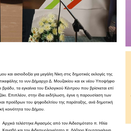
 και αισιοδοξία για μεγάλη Νίκη στις δημοτικές εκλογές της
ικεφάλης το νυν Δήμαρχο Δ. Μουζακίου και εκ νέου Υποψήφιο
βράδυ, τα εγκαίνια του Εκλογικού Κέντρου που βρίσκεται επί
ζάκι. Επιπλέον, στην ίδια εκδήλωση, έγινε η παρουσίαση των
αι προέδρων του ψηφοδελτίου της παράταξης, ανά δημοτική
κή κοινότητα του Δήμου.
Αρχικά τελέστηκε Αγιασμός από τον Αιδεσιμότατο π. Ηλία
Καναβό και τον Αιδεσιμολογιότατο π. Λάζαρο Κουτσογιάννη.