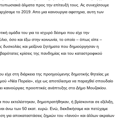
ντυπωσιακά άλματα προς την επίτευξή τους. Ας συνεχίσουμε
αρχίσαμε το 2019. Απο μια καινουργια αφετηρια, αυτη των
τική ομάδα του για το ισχυρό δέσιμο που είχε την
ιο, όσο και έξω στην κοινωνία, το οποίο – όπως είπε –
ες δυσκολίες και μείζονα ζητήματα που δημιούργησαν η
βαρότατες κρίσεις της πανδημίας και του καταστροφικού
υ είχε στη διάρκεια της προηγούμενης δημοτικής θητείας με
σμού «Νέα Πορεία», είχε ως αποτέλεσμα να παραχθεί σπουδαίο
γει καινούργιες προοπτικές ανάπτυξης στο Δήμο Μουζακίου.
που εκτελέστηκαν, δημοπρατήθηκαν, ή βρίσκονται σε εξέλιξη,
ίναι άνω των 50 εκατ. ευρώ. Ενώ, διεκδικήσαμε και πετύχαμε
κηση για αποκαταστάσεις ζημιών του «Ιανού» και άλλων ακραίων