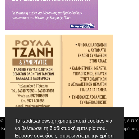
Το karditsanews.gr χρησιμοποιεί cookies για
© Karditsa News | Διακριτικός Τίτλος: Orion Media, ΑΦΜ: 043750542, Δ.Ο.Υ:
να βελτιώσει τη διαδικτυακή εμπειρία σου.
Καρδίτσας, Αρ. Γεμή: 018804431000, Δ/νση: Διάκου 10 τ.κ 43132 Καρδίτσα,
Εφόσον συνεχίσεις, συμφωνείς με την χρήση
Τηλ: 24410 42500, email:
news@karditsanews.gr.