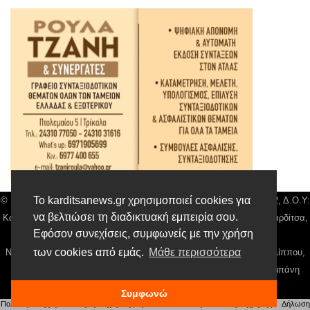
Το karditsanews.gr χρησιμοποιεί cookies για
© Karditsa News | Διακριτικός Τίτλος: Orion Media, ΑΦΜ: 043750542, Δ.Ο.Υ:
να βελτιώσει τη διαδικτυακή εμπειρία σου.
Καρδίτσας, Αρ. Γεμή: 018804431000, Δ/νση: Διάκου 10 τ.κ 43132 Καρδίτσα,
Εφόσον συνεχίσεις, συμφωνείς με την χρήση
Τηλ: 24410 42500, email:
news@karditsanews.gr.
των cookies από εμάς.
Μάθε περισσότερα
Νόμιμος Εκπρόσωπος, Ιδιοκτήτης και Διαχειριστής: Παναγιώτης Φιλίππου,
Διευθύντρια: Γιαννουσά Βασιλική, Διευθύντιρα Σύνταξης: Μπαλαμπάνη
Βασιλική. Δικαιούχος domain name Παναγιώτης Φιλίππου
Συμφωνώ
Πολιτική απορρήτου
|
Αίτηση Διαχείρισης Προσωπικών Δεδομένων
|
Όροι χρήσης
| |
Δήλωση