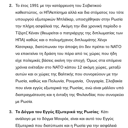
Το έτος 1991 με την κατάρρευση του Σοβιετικού
καθεστώτος, οι ΗΠΑεπίσημα αλλά και δια στόματος του τότε
υπουργού εξωτερικών Μπλέϊκερ, υποσχέθηκαν στην Ρωσία
την πλήρη ασφάλειά της. Ακόμη την ίδια χρονική περίοδο ο
Τζόρτζ Κέναν (θεωρείται ο πατριάρχης της διπλωματίας των
ΗΠΑ) καθώς και ο πολυμήχανος διπλωμάτης Χένρι
Κίσσιγκερ, διατύπωναν την άποψη ότι δεν πρέπει το ΝΑΤΟ
να επεκτείνει τη δράση του πέρα από τις χώρες που ήδη
είχε πολεμικές βάσεις εκείνη την εποχή. Όμως στα επόμενα
χρόνια ενέταξαν στο ΝΑΤΟ κάπου 12 ακόμη χώρες, μεταξύ
αυτών και οι χώρες της Βαλτικής που συνορεύουν με την
Ρωσία, καθώς και Πολωνία, Ρουμανία, Ουγγαρία, Σλοβακία
που είναι εγγύς εξωτερικά της Ρωσίας, ενώ είναι μάλλον υπό
διαπραγμάτευση και η ένταξη της Φινλανδίας που συνορεύει
με Ρωσία.
Το Δόγμα του Εγγύς Εξωτερικά της Ρωσίας
: Κάτι
ανάλογο με το δόγμα Μονρόε, είναι και αυτό του Εγγύς
Εξωτερικά που διατύπωσε και η Ρωσία για την ασφάλειά