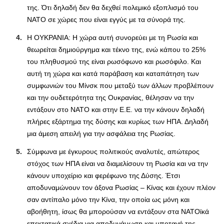
της. Ότι δηλαδή δεν θα δεχθεί πολεμικό εξοπλισμό του
ΝΑΤΟ σε χώρες που είναι εγγύς με τα σύνορά της.
Η ΟΥΚΡΑΝΙΑ: Η χώρα αυτή συνορεύει με τη Ρωσία και
θεωρείται δημιούργημα και τέκνο της, ενώ κάπου το 25%
του πληθυσμού της είναι ρωσόφωνο και ρωσόφιλο. Και
αυτή τη χώρα και κατά παράβαση και καταπάτηση των
συμφωνιών του Μίνσκ που μεταξύ των άλλων προβλέπουν
και την ουδετερότητα της Ουκρανίας, θέλησαν να την
εντάξουν στο ΝΑΤΟ και στην Ε.Ε. να την κάνουν δηλαδή
πλήρες εξάρτημα της δύσης και κυρίως των ΗΠΑ. Δηλαδή
μια άμεση απειλή για την ασφάλεια της Ρωσίας.
Σύμφωνα με έγκυρους πολιτικούς αναλυτές, απώτερος
στόχος των ΗΠΑ είναι να διαμελίσουν τη Ρωσία και να την
κάνουν υποχείριο και φερέφωνο της Δύσης. Έτσι
αποδυναμώνουν τον άξονα Ρωσίας – Κίνας και έχουν πλέον
σαν αντίπαλο μόνο την Κίνα, την οποία ως μόνη και
αβοήθητη, ίσως θα μπορούσαν να εντάξουν στα ΝΑΤΟϊκά
επεκτατικά σχέδια για αποδυνάμωση και υποταγή της.