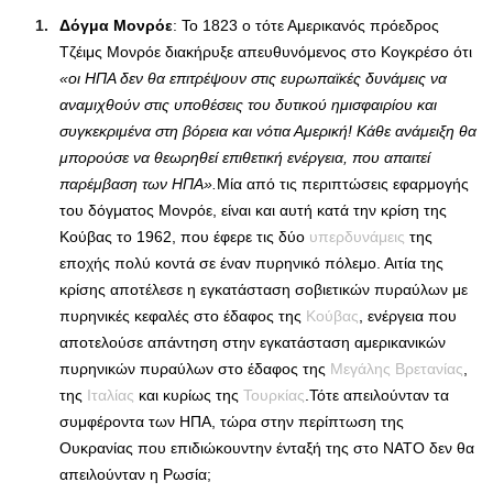
Δόγμα Μονρόε
: Το 1823 ο τότε Αμερικανός πρόεδρος
Τζέιμς Μονρόε διακήρυξε απευθυνόμενος στο Κογκρέσο ότι
«οι ΗΠΑ δεν θα επιτρέψουν στις ευρωπαϊκές δυνάμεις να
αναμιχθούν στις υποθέσεις του δυτικού ημισφαιρίου και
συγκεκριμένα στη βόρεια και νότια Αμερική! Κάθε ανάμειξη θα
μπορούσε να θεωρηθεί επιθετική ενέργεια, που απαιτεί
παρέμβαση των ΗΠΑ».
Μία από τις περιπτώσεις εφαρμογής
του δόγματος Μονρόε, είναι και αυτή κατά την κρίση της
Κούβας το 1962, που έφερε τις δύο
υπερδυνάμεις
της
εποχής πολύ κοντά σε έναν πυρηνικό πόλεμο. Αιτία της
κρίσης αποτέλεσε η εγκατάσταση σοβιετικών πυραύλων με
πυρηνικές κεφαλές στο έδαφος της
Κούβας
, ενέργεια που
αποτελούσε απάντηση στην εγκατάσταση αμερικανικών
πυρηνικών πυραύλων στο έδαφος της
Μεγάλης Βρετανίας
,
της
Ιταλίας
και κυρίως της
Τουρκίας
.Τότε απειλούνταν τα
συμφέροντα των ΗΠΑ, τώρα στην περίπτωση της
Ουκρανίας που επιδιώκουντην ένταξή της στο ΝΑΤΟ δεν θα
απειλούνταν η Ρωσία;