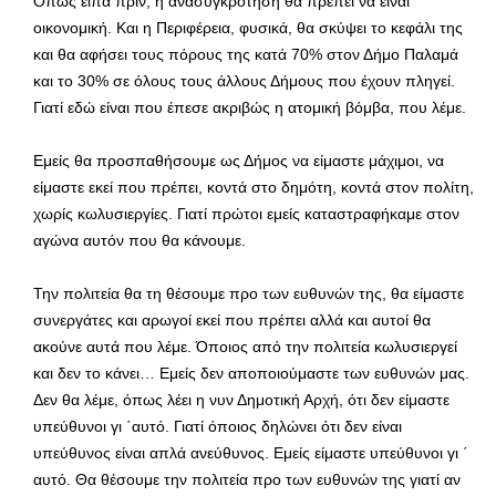
Όπως είπα πριν, η ανασυγκρότηση θα πρέπει να είναι
οικονομική. Και η Περιφέρεια, φυσικά, θα σκύψει το κεφάλι της
και θα αφήσει τους πόρους της κατά 70% στον Δήμο Παλαμά
και το 30% σε όλους τους άλλους Δήμους που έχουν πληγεί.
Γιατί εδώ είναι που έπεσε ακριβώς η ατομική βόμβα, που λέμε.
Εμείς θα προσπαθήσουμε ως Δήμος να είμαστε μάχιμοι, να
είμαστε εκεί που πρέπει, κοντά στο δημότη, κοντά στον πολίτη,
χωρίς κωλυσιεργίες. Γιατί πρώτοι εμείς καταστραφήκαμε στον
αγώνα αυτόν που θα κάνουμε.
Την πολιτεία θα τη θέσουμε προ των ευθυνών της, θα είμαστε
συνεργάτες και αρωγοί εκεί που πρέπει αλλά και αυτοί θα
ακούνε αυτά που λέμε. Όποιος από την πολιτεία κωλυσιεργεί
και δεν το κάνει… Εμείς δεν αποποιούμαστε των ευθυνών μας.
Δεν θα λέμε, όπως λέει η νυν Δημοτική Αρχή, ότι δεν είμαστε
υπεύθυνοι γι ΄αυτό. Γιατί όποιος δηλώνει ότι δεν είναι
υπεύθυνος είναι απλά ανεύθυνος. Εμείς είμαστε υπεύθυνοι γι ΄
αυτό. Θα θέσουμε την πολιτεία προ των ευθυνών της γιατί αν