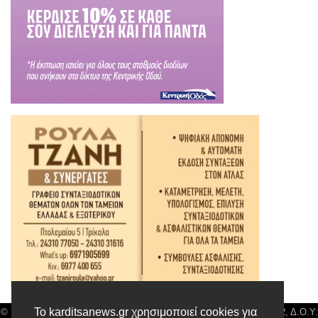
Το karditsanews.gr χρησιμοποιεί cookies για
© Karditsa News | Διακριτικός Τίτλος: Orion Media, ΑΦΜ: 043750542, Δ.Ο.Υ: