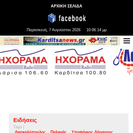
ΑΡΧΙΚΗ ΣΕΛΙΔΑ
Παρασκευή, 7 Αυγούστου 2026
10:06:15 μμ
Ειδήσεις
Tags |
Δασκαλόπουλος
Παλαμάς
Υποψήφιος Δήμαρχος