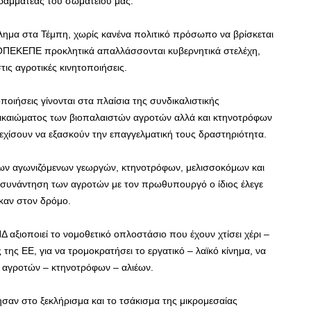
ραμματέας του σωματείου μας.
γκλημα στα Τέμπη, χωρίς κανένα πολιτικό πρόσωπο να βρίσκεται
 ΟΠΕΚΕΠΕ προκλητικά απαλλάσσονται κυβερνητικά στελέχη,
τις αγροτικές κινητοποιήσεις.
οποιήσεις γίνονται στα πλαίσια της συνδικαλιστικής
ικαιώματος των βιοπαλαιστών αγροτών αλλά και κτηνοτρόφων
νεχίσουν να εξασκούν την επαγγελματική τους δραστηριότητα.
 των αγωνιζόμενων γεωργών, κτηνοτρόφων, μελισσοκόμων και
 συνάντηση των αγροτών με τον πρωθυπουργό ο ίδιος έλεγε
ήκαν στον δρόμο.
Δ αξιοποιεί το νομοθετικό οπλοστάσιο που έχουν χτίσει χέρι –
ς της ΕΕ, για να τρομοκρατήσει το εργατικό – λαϊκό κίνημα, να
 αγροτών – κτηνοτρόφων – αλιέων.
ησαν στο ξεκλήρισμα και το τσάκισμα της μικρομεσαίας