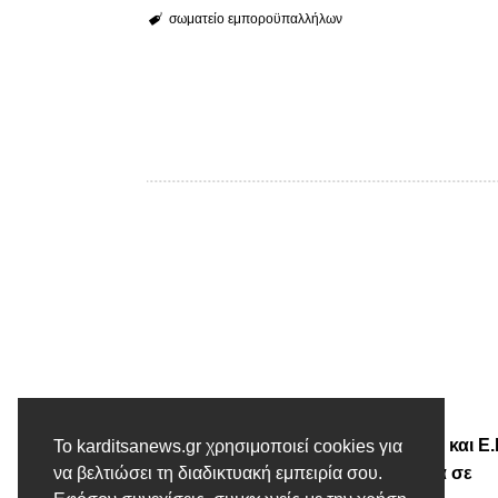
σωματείο εμποροϋπαλλήλων
Προηγούμενο άρθρο
Τάσος Τσιαπλές: Κυβέρνηση και Ε.
Το karditsanews.gr χρησιμοποιεί cookies για
βάζουν εξοντωτικά πρόστιμα σε
να βελτιώσει τη διαδικτυακή εμπειρία σου.