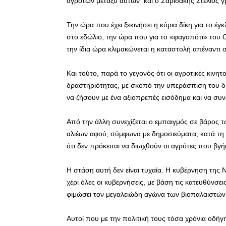
αγροτών μεταξύ αυτών και ο Σαριδάκης Στέλιος γ
Την ώρα που έχει ξεκινήσει η κύρια δίκη για το έ
στο εδώλιο, την ώρα που για το «φαγοπότι» του
την ίδια ώρα κλιμακώνεται η καταστολή απέναντι σ
Και τούτο, παρά το γεγονός ότι οι αγροτικές κινητ
δραστηριότητας, με σκοπό την υπεράσπιση του δ
να ζήσουν με ένα αξιοπρεπές εισόδημα και να συ
Από την άλλη συνεχίζεται ο εμπαιγμός σε βάρος
αλιέων αφού, σύμφωνα με δημοσιεύματα, κατά τη
ότι δεν πρόκειται να διωχθούν οι αγρότες που βγ
Η στάση αυτή δεν είναι τυχαία. Η κυβέρνηση της Ν
χέρι όλες οι κυβερνήσεις, με βάση τις κατευθύνσει
φιμώσει τον μεγαλειώδη αγώνα των βιοπαλαιστών
Αυτοί που με την πολιτική τους τόσα χρόνια οδήγ