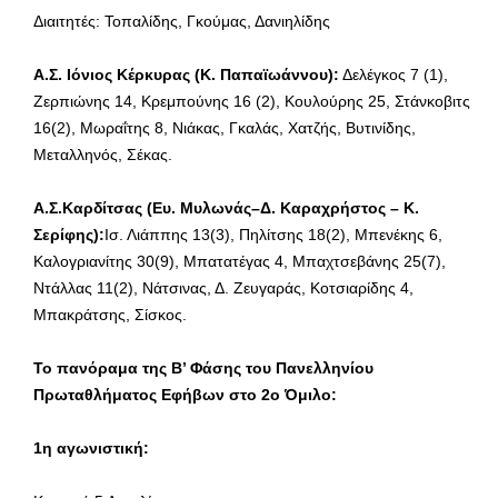
Διαιτητές: Τοπαλίδης, Γκούμας, Δανιηλίδης
Α.Σ. Ιόνιος Κέρκυρας (Κ. Παπαϊωάννου):
Δελέγκος 7 (1),
Ζερπιώνης 14, Κρεμπούνης 16 (2), Κουλούρης 25, Στάνκοβιτς
16(2), Μωραΐτης 8, Νιάκας, Γκαλάς, Χατζής, Βυτινίδης,
Μεταλληνός, Σέκας.
Α.Σ.Καρδίτσας (Ευ. Μυλωνάς–Δ. Καραχρήστος – Κ.
Σερίφης):
Ισ. Λιάππης 13(3), Πηλίτσης 18(2), Μπενέκης 6,
Καλογριανίτης 30(9), Μπατατέγας 4, Μπαχτσεβάνης 25(7),
Ντάλλας 11(2), Νάτσινας, Δ. Ζευγαράς, Κοτσιαρίδης 4,
Μπακράτσης, Σίσκος.
Το πανόραμα της Β’ Φάσης του Πανελληνίου
Πρωταθλήματος Εφήβων στο 2ο Όμιλο:
1η αγωνιστική: