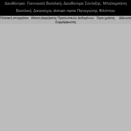
Διευθύντρια: Γιαννουσά Βασιλική, Διευθύντιρα Σύνταξης: Μπαλαμπάνη
Βασιλική. Δικαιούχος domain name Παναγιώτης Φιλίππου
Πολιτική απορρήτου
|
Αίτηση Διαχείρισης Προσωπικών Δεδομένων
|
Όροι χρήσης
| |
Δήλωση
Συμμόρφωσης