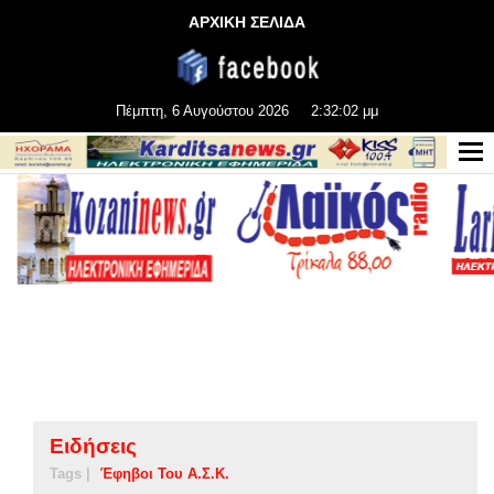
ΑΡΧΙΚΗ ΣΕΛΙΔΑ
Πέμπτη, 6 Αυγούστου 2026
2:32:03 μμ
Ειδήσεις
Tags |
Έφηβοι Του Α.Σ.Κ.