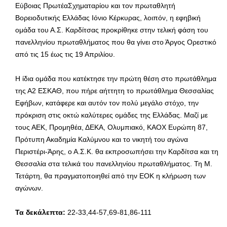
Εύβοιας ΠρωτέαΣχηματαρίου και τον πρωταθλητή
Βορειοδυτικής Ελλάδας Ιόνιο Κέρκυρας, λοιπόν, η εφηβική
ομάδα του Α.Σ. Καρδίτσας προκρίθηκε στην τελική φάση του
πανελληνίου πρωταθλήματος που θα γίνει στο Άργος Ορεστικό
από τις 15 έως τις 19 Απριλίου.
Η ίδια ομάδα που κατέκτησε την πρώτη θέση στο πρωτάθλημα
της Α2 ΕΣΚΑΘ, που πήρε αήττητη το πρωτάθλημα Θεσσαλίας
Εφήβων, κατάφερε και αυτόν τον πολύ μεγάλο στόχο, την
πρόκριση στις οκτώ καλύτερες ομάδες της Ελλάδας. Μαζί με
τους ΑΕΚ, Προμηθέα, ΔΕΚΑ, Ολυμπιακό, ΚΑΟΧ Ευρώπη 87,
Πρότυπη Ακαδημία Καλύμνου και το νικητή του αγώνα
Περιστέρι-Άρης, ο Α.Σ.Κ. θα εκπροσωπήσει την Καρδίτσα και τη
Θεσσαλία στα τελικά του πανελληνίου πρωταθλήματος. Τη Μ.
Τετάρτη, θα πραγματοποιηθεί από την ΕΟΚ η κλήρωση των
αγώνων.
Τα δεκάλεπτα:
22-33,44-57,69-81,86-111