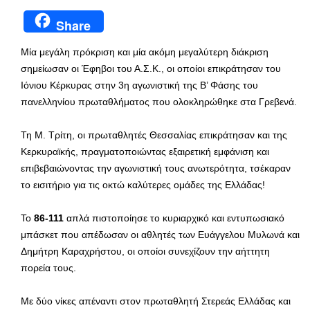
Share
Μία μεγάλη πρόκριση και μία ακόμη μεγαλύτερη διάκριση
σημείωσαν οι Έφηβοι του Α.Σ.Κ., οι οποίοι επικράτησαν του
Ιόνιου Κέρκυρας στην 3η αγωνιστική της Β’ Φάσης του
πανελληνίου πρωταθλήματος που ολοκληρώθηκε στα Γρεβενά.
Τη Μ. Τρίτη, οι πρωταθλητές Θεσσαλίας επικράτησαν και της
Κερκυραϊκής, πραγματοποιώντας εξαιρετική εμφάνιση και
επιβεβαιώνοντας την αγωνιστική τους ανωτερότητα, τσέκαραν
το εισιτήριο για τις οκτώ καλύτερες ομάδες της Ελλάδας!
Το
86-111
απλά πιστοποίησε το κυριαρχικό και εντυπωσιακό
μπάσκετ που απέδωσαν οι αθλητές των Ευάγγελου Μυλωνά και
Δημήτρη Καραχρήστου, οι οποίοι συνεχίζουν την αήττητη
πορεία τους.
Με δύο νίκες απέναντι στον πρωταθλητή Στερεάς Ελλάδας και