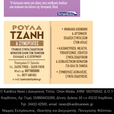
© Karditsa News | Διακριτικός Τίτλος: Orion Media, ΑΦΜ: 043750542, Δ.Ο.Υ:
Καρδίτσας, Αρ. Γεμή: 018804431000, Δ/νση: Διάκου 10 τ.κ 43132 Καρδίτσα,
Τηλ: 24410 42500, email:
news@karditsanews.gr.
Νόμιμος Εκπρόσωπος, Ιδιοκτήτης και Διαχειριστής: Παναγιώτης Φιλίππου,