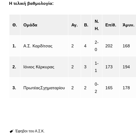
Η τελική βαθμολογία:
Ν.
Θ.
Ομάδα
Αγ.
Β.
Επίθ.
Άμυν.
Η.
2-
1.
Α.Σ. Καρδίτσας
2
4
202
168
0
1-
2.
Ιόνιος Κέρκυρας
2
3
173
194
1
0-
3.
ΠρωτέαςΣχηματαρίου
2
2
165
178
2
Έφηβοι του Α.Σ.Κ.