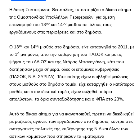
Η Λαική Συσπείρωση Θεσσαλίας, υποστηρίζει το δίκαιο αίτημα
της Ομοσπονδίας Υπαλλήλων Περιφερειών, για άμεση
ου
ου
επαναφορά του 13
και 14
μισθού σε όλους τους
εργαζόμενους στις περιφέρειες και στο δημόσιο.
ος
ος
Ο 13
και 14
μισθός στο δημόσιο, είχε καταργηθεί το 2011, με
ο
το 1
μνημόνιο, απο την κυβέρνηση του ΠΑΣΟΚ και με τις
ψήφους του ΛΑ.ΟΣ και της Ντόρας Μπακογιάννη, κάτι που
διατήρησαν μέχρι σήμερα, όλες οι επόμενες κυβερνήσεις
(ΠΑΣΟΚ, Ν.Δ, ΣΥΡΙΖΑ). Τότε επίσης είχαν επιβληθεί μειώσεις
στους μισθούς στο δημόσιο τομέα, είχε καταργηθεί ο κατώτερος
μισθός και στον ιδιωτικό τομέα, είχαν αυξηθεί τα όρια
απολύσεων, τα όρια συνταξιοδότησης και ο ΦΠΑ στο 23%.
Αυτό το δίκαιο αίτημα για να ικανοποιηθεί, πρέπει να διεκδικηθεί
με μαζικούς αγώνες των εργαζομένων στο δημόσιο, κόντρα στις
αντεργατικές πολιτικές της κυβέρνησης της Ν.Δ και όλων των
αστικών κομμάτων που στηρίζουν τα «ματωμένα