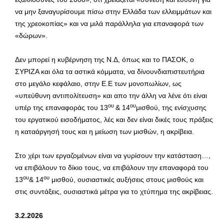
να μην ξαναγυρίσουμε πίσω στην Ελλάδα των ελλειμμάτων και
της χρεοκοπίας» και να μιλά παράλληλα για επαναφορά των
«δώρων».
Δεν μπορεί η κυβέρνηση της Ν.Δ, όπως και το ΠΑΣΟΚ, ο
ΣΥΡΙΖΑ και όλα τα αστικά κόμματα, να δίνουνδιαπιστευτήρια
στο μεγάλο κεφάλαιο, στην Ε.Ε των μονοπωλίων, ως
«υπεύθυνη αντιπολίτευση» και απο την άλλη να λένε ότι είναι
ου
ου
υπέρ της επαναφοράς του 13
& 14
μισθού, της ενίσχυσης
του εργατικού εισοδήματος, λές και δεν είναι δικές τους πράξεις
η καταάργησή τους και η μείωση των μισθών, η ακρίβεια.
Στο χέρι των εργαζομένων είναι να γυρίσουν την κατάσταση…,
να επιβάλουν το δίκιο τους, να επιβάλουν την επαναφορά του
ου
ου
13
& 14
μισθού, ουσιαστικές αυξήσεις στους μισθούς και
στις συντάξεις, ουσιαστικά μέτρα για το χτύπημα της ακρίβειας.
3.2.2026