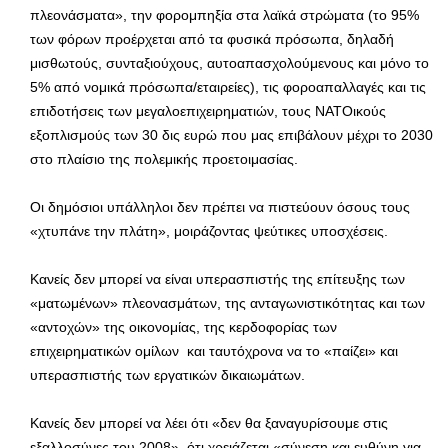
πλεονάσματα», την φορομπηξία στα λαϊκά στρώματα (το 95%
των φόρων προέρχεται από τα φυσικά πρόσωπα, δηλαδή
μισθωτούς, συνταξιούχους, αυτοαπασχολούμενους και μόνο το
5% από νομικά πρόσωπα/εταιρείες), τις φοροαπαλλαγές και τις
επιδοτήσεις των μεγαλοεπιχειρηματιών, τους ΝΑΤΟικούς
εξοπλισμούς των 30 δις ευρώ που μας επιβάλουν μέχρι το 2030
στο πλαίσιο της πολεμικής προετοιμασίας.
Οι δημόσιοι υπάλληλοι δεν πρέπει να πιστεύουν όσους τους
«χτυπάνε την πλάτη», μοιράζοντας ψεύτικες υποσχέσεις.
Κανείς δεν μπορεί να είναι υπερασπιστής της επίτευξης των
«ματωμένων» πλεονασμάτων, της ανταγωνιστικότητας και των
«αντοχών» της οικονομίας, της κερδοφορίας των
επιχειρηματικών ομίλων και ταυτόχρονα να το «παίζει» και
υπερασπιστής των εργατικών δικαιωμάτων.
Κανείς δεν μπορεί να λέει ότι «δεν θα ξαναγυρίσουμε στις
εξαλλοσύνες του 2008», ότι χρειάζεται «σύνεση και ευθύνη για