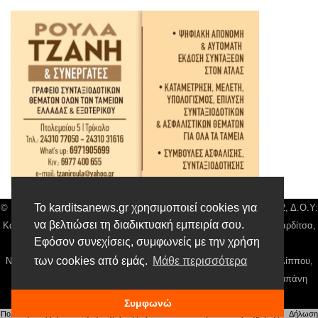
Το karditsanews.gr χρησιμοποιεί cookies για
© Karditsa News | Διακριτικός Τίτλος: Orion Media, ΑΦΜ: 043750542, Δ.Ο.Υ:
να βελτιώσει τη διαδικτυακή εμπειρία σου.
Καρδίτσας, Αρ. Γεμή: 018804431000, Δ/νση: Διάκου 10 τ.κ 43132 Καρδίτσα,
Εφόσον συνεχίσεις, συμφωνείς με την χρήση
Τηλ: 24410 42500, email:
news@karditsanews.gr.
των cookies από εμάς.
Μάθε περισσότερα
Νόμιμος Εκπρόσωπος, Ιδιοκτήτης και Διαχειριστής: Παναγιώτης Φιλίππου,
Διευθύντρια: Γιαννουσά Βασιλική, Διευθύντιρα Σύνταξης: Μπαλαμπάνη
Βασιλική. Δικαιούχος domain name Παναγιώτης Φιλίππου
Συμφωνώ
Πολιτική απορρήτου
|
Αίτηση Διαχείρισης Προσωπικών Δεδομένων
|
Όροι χρήσης
| |
Δήλωση