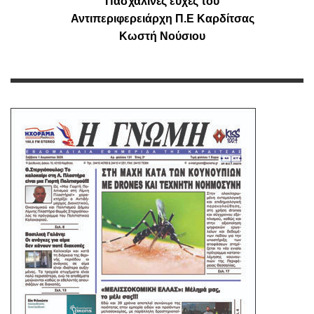
Πασχαλινές ευχές του
Αντιπεριφερειάρχη Π.Ε Καρδίτσας
Κωστή Νούσιου