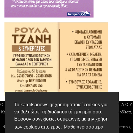
Το karditsanews.gr χρησιμοποιεί cookies για
© Karditsa News | Διακριτικός Τίτλος: Orion Media, ΑΦΜ: 043750542, Δ.Ο.Υ:
να βελτιώσει τη διαδικτυακή εμπειρία σου.
Καρδίτσας, Αρ. Γεμή: 018804431000, Δ/νση: Διάκου 10 τ.κ 43132 Καρδίτσα,
Εφόσον συνεχίσεις, συμφωνείς με την χρήση
Τηλ: 24410 42500, email:
news@karditsanews.gr.
των cookies από εμάς.
Μάθε περισσότερα
Νόμιμος Εκπρόσωπος, Ιδιοκτήτης και Διαχειριστής: Παναγιώτης Φιλίππου,