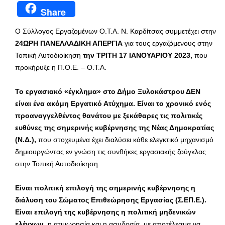
Share
Ο Σύλλογος Εργαζομένων Ο.Τ.Α. Ν. Καρδίτσας συμμετέχει στην
24ΩΡΗ ΠΑΝΕΛΛΑΔΙΚΗ ΑΠΕΡΓΙΑ
για τους εργαζόμενους στην
Τοπική Αυτοδιοίκηση
την ΤΡΙΤΗ 17 ΙΑΝΟΥΑΡΙΟΥ 2023,
που
προκήρυξε η Π.Ο.Ε. – Ο.Τ.Α.
Το εργασιακό «έγκλημα» στο Δήμο Ξυλοκάστρου ΔΕΝ
είναι ένα ακόμη Εργατικό Ατύχημα. Είναι το χρονικό ενός
προαναγγελθέντος θανάτου με ξεκάθαρες τις πολιτικές
ευθύνες της σημερινής κυβέρνησης της Νέας Δημοκρατίας
(Ν.Δ.),
που στοχευμένα έχει διαλύσει κάθε ελεγκτικό μηχανισμό
δημιουργώντας εν γνώση τις συνθήκες εργασιακής ζούγκλας
στην Τοπική Αυτοδιοίκηση.
Είναι πολιτική επιλογή της σημερινής κυβέρνησης η
διάλυση του Σώματος Επιθεώρησης Εργασίας (Σ.ΕΠ.Ε.).
Είναι επιλογή της κυβέρνησης η πολιτική μηδενικών
ελέγχων,
η ατιμωρησία και η ασυδοσία, με αποτέλεσμα να