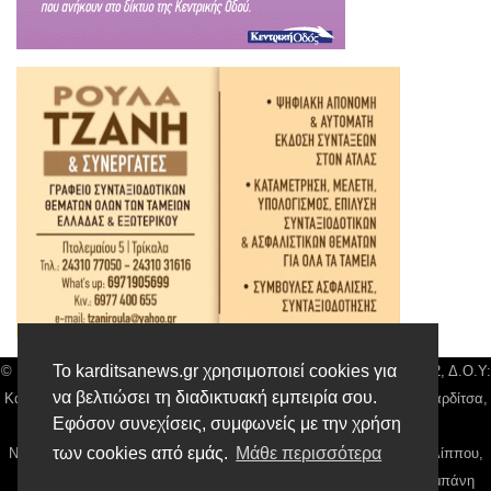
Το karditsanews.gr χρησιμοποιεί cookies για
© Karditsa News | Διακριτικός Τίτλος: Orion Media, ΑΦΜ: 043750542, Δ.Ο.Υ:
να βελτιώσει τη διαδικτυακή εμπειρία σου.
Καρδίτσας, Αρ. Γεμή: 018804431000, Δ/νση: Διάκου 10 τ.κ 43132 Καρδίτσα,
Εφόσον συνεχίσεις, συμφωνείς με την χρήση
Τηλ: 24410 42500, email:
news@karditsanews.gr.
των cookies από εμάς.
Μάθε περισσότερα
Νόμιμος Εκπρόσωπος, Ιδιοκτήτης και Διαχειριστής: Παναγιώτης Φιλίππου,
Διευθύντρια: Γιαννουσά Βασιλική, Διευθύντιρα Σύνταξης: Μπαλαμπάνη