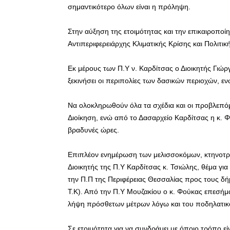
σημαντικότερο όλων είναι η πρόληψη.
Στην αύξηση της ετοιμότητας και την επικαιροπο
Αντιπεριφερειάρχης Κλιματικής Κρίσης και Πολιτ
Εκ μέρους των Π.Υ ν. Καρδίτσας ο Διοικητής Γιώρ
ξεκινήσει οι περιπολίες των δασικών περιοχών, ε
Να ολοκληρωθούν όλα τα σχέδια και οι προβλεπόμ
Διοίκηση, ενώ από το Δασαρχείο Καρδίτσας η κ. Φω
βραδυνές ώρες.
Επιπλέον ενημέρωση των μελισσοκόμων, κτηνοτρ
Διοικητής της Π.Υ Καρδίτσας κ. Τσιώλης, θέμα για
την Π.Π της Περιφέρειας Θεσσαλίας προς τους δήμ
Τ.Κ). Από την Π.Υ Μουζακίου ο κ. Φούκας επεσήμαν
λήψη πρόσθετων μέτρων λόγω και του ποδηλατικο
Σε ετοιμότητα για να συνδράμει με όποιο τρόπο εί