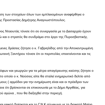
ίηση των στοιχείων όλων των εμπλεκομένων αναφέρθηκε ο
ικής Προστασίας Δημήτρης Αναγνωστόπουλος.
γος Νταουτάς τόνισε ότι σε συνεργασία με το Δασαρχείο έχουν
νώ και ο στρατός θα συνδράμει στο έργο της Πυροσβεστικής.
ενες δράσεις ζήτησε ο κ. Γαβριηλίδης από την Αποκεντρωμένη
τεινή Ξαντήρου τόνισε ότι οι περιπολίες επεκτείνονται και τις
όφων και γεωργών για τα μέτρα απαγόρευσης καύσης ζήτησε ο
 το οποίο ο κ. Νούσιος είπε θα σταλεί ενημερωτικό δελτίο από
ους ( αρμόδιοι για την ενημέρωση είναι και οι πρόεδροι των
ε ότι βρίσκονται σε επικοινωνία με το Δήμο Αργιθέας, για
ύ αγώνα , που θα διεξαχθεί στην περιοχή.
ναι εφικτό βρίσκεται και το Γ.Ν.Κ σύμφωνα με τη διοικητή Μαίρη