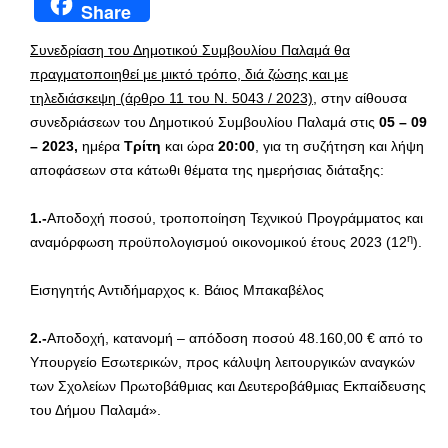
Share
Συνεδρίαση του Δημοτικού Συμβουλίου Παλαμά θα
πραγματοποιηθεί με μικτό τρόπο, διά ζώσης και με
τηλεδιάσκεψη (άρθρο 11 του Ν. 5043 / 2023),
στην αίθουσα
συνεδριάσεων του Δημοτικού Συμβουλίου Παλαμά στις
05 – 09
– 2023,
ημέρα
Τρίτη
και ώρα
20:00
, για τη συζήτηση και λήψη
αποφάσεων στα κάτωθι θέματα της ημερήσιας διάταξης:
1.-
Αποδοχή ποσού, τροποποίηση Τεχνικού Προγράμματος και
η
αναμόρφωση προϋπολογισμού οικονομικού έτους 2023 (12
).
Εισηγητής Αντιδήμαρχος κ. Βάιος Μπακαβέλος
2.-
Αποδοχή, κατανομή – απόδοση ποσού 48.160,00 € από το
Υπουργείο Εσωτερικών, προς κάλυψη λειτουργικών αναγκών
των Σχολείων Πρωτοβάθμιας και Δευτεροβάθμιας Εκπαίδευσης
του Δήμου Παλαμά».