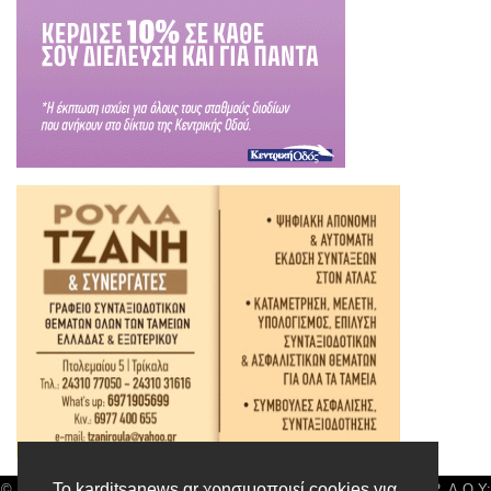
Το karditsanews.gr χρησιμοποιεί cookies για
© Karditsa News | Διακριτικός Τίτλος: Orion Media, ΑΦΜ: 043750542, Δ.Ο.Υ: