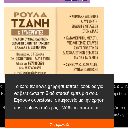
Το karditsanews.gr χρησιμοποιεί cookies για
© Karditsa News | Διακριτικός Τίτλος: Orion Media, ΑΦΜ: 043750542, Δ.Ο.Υ:
να βελτιώσει τη διαδικτυακή εμπειρία σου.
Καρδίτσας, Αρ. Γεμή: 018804431000, Δ/νση: Διάκου 10 τ.κ 43132 Καρδίτσα,
Εφόσον συνεχίσεις, συμφωνείς με την χρήση
Τηλ: 24410 42500, email:
news@karditsanews.gr.
των cookies από εμάς.
Μάθε περισσότερα
Νόμιμος Εκπρόσωπος, Ιδιοκτήτης και Διαχειριστής: Παναγιώτης Φιλίππου,
Διευθύντρια: Γιαννουσά Βασιλική, Διευθύντιρα Σύνταξης: Μπαλαμπάνη
Βασιλική. Δικαιούχος domain name Παναγιώτης Φιλίππου
Συμφωνώ