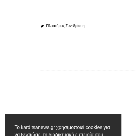
Πλαστήρας
Συνεδρίαση
Το karditsanews.gr χρησιμοποιεί cookies για
Προηγούμενο άρθρο
να βελτιώσει τη διαδικτυακή εμπειρία σου.