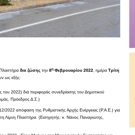
η
ς Πλαστήρα
δια ζώσης
την
8
Φεβρουαρίου 2022
, ημέρα
Τρίτη
υν ως εξής:
του 2022) διά περιφοράς συνεδρίασης του Δημοτικού
ωμάς, Πρόεδρος Δ.Σ.)
2/2022 απόφαση της Ρυθμιστικής Αρχής Ενέργειας (Ρ.Α.Ε.) για
η Λίμνη Πλαστήρα. (Εισηγητής: κ. Νάνος Παναγιώτης,