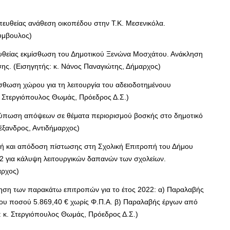
ευθείας ανάθεση οικοπέδου στην Τ.Κ. Μεσενικόλα.
Σύμβουλος)
υθείας εκμίσθωση του Δημοτικού Ξενώνα Μοσχάτου. Ανάκληση
ης. (Εισηγητής: κ. Νάνος Παναγιώτης, Δήμαρχος)
σθωση χώρου για τη λειτουργία του αδειοδοτημένουυ
. Στεργιόπουλος Θωμάς, Πρόεδρος Δ.Σ.)
τύπωση απόψεων σε θέματα περιορισμού βοσκής στο δημοτικό
έξανδρος, Αντιδήμαρχος)
ή και απόδοση πίστωσης στη Σχολική Επιτροπή του Δήμου
22 για κάλυψη λειτουργικών δαπανών των σχολείων.
αρχος)
ηση των παρακάτω επιτροπών για το έτος 2022: α) Παραλαβής
του ποσού 5.869,40 € χωρίς Φ.Π.Α. β) Παραλαβής έργων από
: κ. Στεργιόπουλος Θωμάς, Πρόεδρος Δ.Σ.)