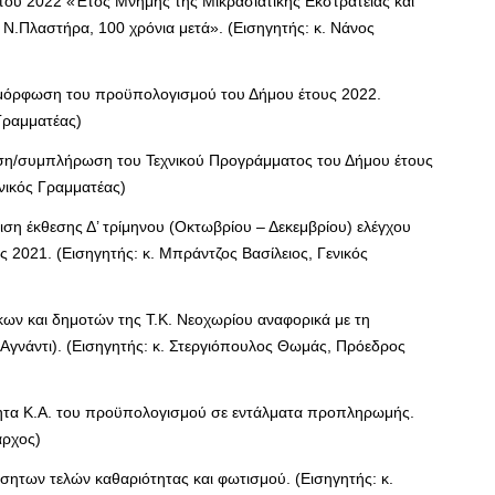
ου 2022 «Έτος Μνήμης της Μικρασιατικής Εκστρατείας και
Ν.Πλαστήρα, 100 χρόνια μετά». (Εισηγητής: κ. Νάνος
αμόρφωση του προϋπολογισμού του Δήμου έτους 2022.
 Γραμματέας)
ση/συμπλήρωση του Τεχνικού Προγράμματος του Δήμου έτους
ενικός Γραμματέας)
ση έκθεσης Δ’ τρίμηνου (Οκτωβρίου – Δεκεμβρίου) ελέγχου
2021. (Εισηγητής: κ. Μπράντζος Βασίλειος, Γενικός
κων και δημοτών της Τ.Κ. Νεοχωρίου αναφορικά με τη
(Αγνάντι). (Εισηγητής: κ. Στεργιόπουλος Θωμάς, Πρόεδρος
τητα Κ.Α. του προϋπολογισμού σε εντάλματα προπληρωμής.
αρχος)
σητων τελών καθαριότητας και φωτισμού. (Εισηγητής: κ.