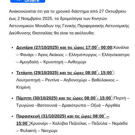
Ανακοινώνεται ότι για το χρονικό διάστημα από 27 Οκτωβρίου
έως 2 Νοεμβρίου 2025, τα δρομολόγια των Κινητών
Αστυνομικών Μονάδων της Γενικής Περιφερειακής Αστυνομικής
Διεύθυνσης Θεσσαλίας θα είναι τα ακόλουθα:
Δευτέρα (27/10/2025)
και τις ώρες 17:00΄- 00:00
:
Κανάλια
– Φανάρι – Άγιος Ακάκιος – Ελληνόπυργος – Ελληνόκαστρο
– Αμυγδαλή – Κρυοπηγή – Ανθοχώρι
Τετάρτη (29/10/2025) και τις ώρες 08:00΄- 15:00΄
:
Λουτροπηγή – Ρεντίνα – Αηδονοχώρι – Βαθύλακκος –
Κτιμένη
Πέμπτη (30/10/2025)
και τις ώρες 08:00΄- 15:00΄
:
Πορτή –
Τρυγώνα –Βατσουνιά – Δρακότρυπα – Οξυά – Αργιθέα
Παρασκευή (31/10/2025) και τις ώρες 08:00΄ –
15:00΄:
Κρυονέρι – Καλύβια Πεζούλας – Πεζούλα – Νεράιδα
– Φυλακτή – Νεοχώρι