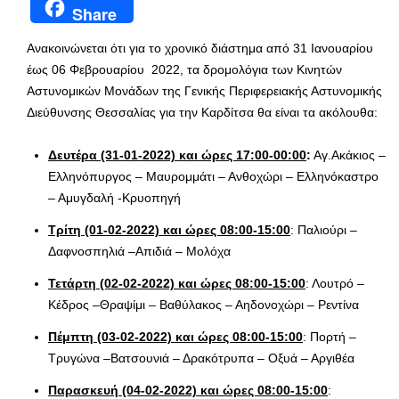
Share
Ανακοινώνεται ότι για το χρονικό διάστημα από 31 Ιανουαρίου
έως 06 Φεβρουαρίου 2022, τα δρομολόγια των Κινητών
Αστυνομικών Μονάδων της Γενικής Περιφερειακής Αστυνομικής
Διεύθυνσης Θεσσαλίας για την Καρδίτσα θα είναι τα ακόλουθα:
Δευτέρα (31-01-2022) και ώρες 17:00-00:00
:
Αγ.Ακάκιος –
Ελληνόπυργος – Μαυρομμάτι – Ανθοχώρι – Ελληνόκαστρο
– Αμυγδαλή -Κρυοπηγή
Τρίτη (01-02-2022) και ώρες 08:00-15:00
: Παλιούρι –
Δαφνοσπηλιά –Απιδιά – Μολόχα
Τετάρτη (02-02-2022) και ώρες 08:00-15:00
: Λουτρό –
Κέδρος –Θραψίμι – Βαθύλακος – Αηδονοχώρι – Ρεντίνα
Πέμπτη (03-02-2022) και ώρες 08:00-15:00
: Πορτή –
Τρυγώνα –Βατσουνιά – Δρακότρυπα – Οξυά – Αργιθέα
Παρασκευή (04-02-2022) και ώρες 08:00-15:00
: