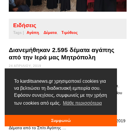
Ειδήσεις
Tags |
Αγάπη
Δέματα
Τιμόθεος
Διανεμήθηκαν 2.595 δέματα αγάπης
από την Ιερά μας Μητρόπολη
24 ΑΠΡΙΛΊΟΥ, 2019
Ο Σεβασμιώτατος Μητροπολίτης μας κ. Τιμόθεος
Το karditsanews.gr χρησιμοποιεί cookies για
συνοδευόμενος από τον Πανοσιολογιώτατο Αρχιμανδρίτη π.
να βελτιώσει τη διαδικτυακή εμπειρία σου.
Θεόκλητο Δήμου, υπεύθυνο του Γενικού Φιλοπτώχου Ταμείου
Εφόσον συνεχίσεις, συμφωνείς με την χρήση
της Ιεράς μας Μητροπόλεως τη Μ. Τρίτη 23 Απριλίου 2019
των cookies από εμάς.
Μάθε περισσότερα
μετέβη στο Σπίτι Αγάπης Καρδίτσης, όπου διένειμε τα
πασχαλινά δέματα αγάπης στους απόρους και
Συμφωνώ
αναξιοπαθούντες αδερφούς μας. Διανομή Δεμάτων Πάσχα 2019
Δέματα από το Σπίτι Αγάπης …