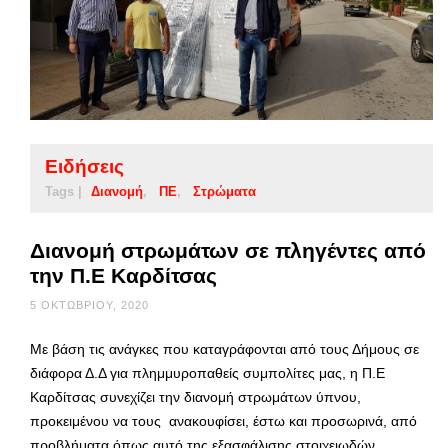
Ειδήσεις
Tags |
Διανομή
ΠΕ
Στρώματα
Διανομή στρωμάτων σε πληγέντες από
την Π.Ε Καρδίτσας
5 ΟΚΤΩΒΡΊΟΥ, 2020
Με βάση τις ανάγκες που καταγράφονται από τους Δήμους σε
διάφορα Δ.Δ για πλημμυροπαθείς συμπολίτες μας, η Π.Ε
Καρδίτσας συνεχίζει την διανομή στρωμάτων ύπνου,
προκειμένου να τους ανακουφίσει, έστω και προσωρινά, από
προβλήματα όπως αυτό της εξασφάλισης στοιχειωδών