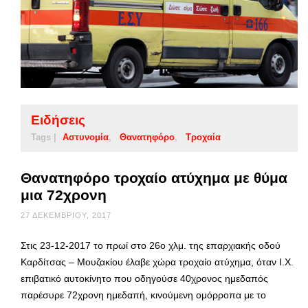
Ειδήσεις
Tags |
Αστυνομία
Θανατηφόρο
Τροχαία
Θανατηφόρο τροχαίο ατύχημα με θύμα
μια 72χρονη
27 ΔΕΚΕΜΒΡΊΟΥ, 2017
Στις 23-12-2017 το πρωί στο 26ο χλμ. της επαρχιακής οδού
Καρδίτσας – Μουζακίου έλαβε χώρα τροχαίο ατύχημα, όταν Ι.Χ.
επιβατικό αυτοκίνητο που οδηγούσε 40χρονος ημεδαπός
παρέσυρε 72χρονη ημεδαπή, κινούμενη ομόρροπα με το