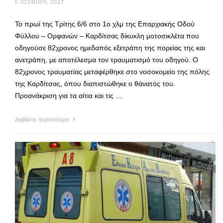
6 ΙΟΥΝΊΟΥ, 2017
Το πρωί της Τρίτης 6/6 στο 1ο χλμ της Επαρχιακής Οδού
Φύλλου – Ορφανών – Καρδίτσας δίκυκλη μοτοσικλέτα που
οδηγούσε 82χρονος ημεδαπός εξετράπη της πορείας της και
ανετράπη, με αποτέλεσμα τον τραυματισμό του οδηγού. Ο
82χρονος τραυματίας μεταφέρθηκε στο νοσοκομείο της πόλης
της Καρδίτσας, όπου διαπιστώθηκε ο θάνατός του.
Προανάκριση για τα αίτια και τις …
Διαβάστε περισσότερα