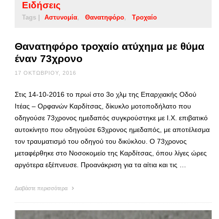
Ειδήσεις
Tags |
Αστυνομία
Θανατηφόρο
Τροχαίο
Θανατηφόρο τροχαίο ατύχημα με θύμα
έναν 73χρονο
17 ΟΚΤΩΒΡΊΟΥ, 2016
Στις 14-10-2016 το πρωί στο 3ο χλμ της Επαρχιακής Οδού
Ιτέας – Ορφανών Καρδίτσας, δίκυκλο μοτοποδήλατο που
οδηγούσε 73χρονος ημεδαπός συγκρούστηκε με Ι.Χ. επιβατικό
αυτοκίνητο που οδηγούσε 63χρονος ημεδαπός, με αποτέλεσμα
τον τραυματισμό του οδηγού του δικύκλου. Ο 73χρονος
μεταφέρθηκε στο Νοσοκομείο της Καρδίτσας, όπου λίγες ώρες
αργότερα εξέπνευσε. Προανάκριση για τα αίτια και τις …
Διαβάστε περισσότερα