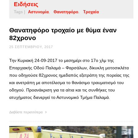
Ειδήσεις
Tags |
Αστυνομία
Θανατηφόρο
Τροχαία
Θανατηφόρο τροχαίο με θύμα έναν
82χρονο
25 ΣΕΠΤΕΜΒΡΊΟΥ, 2017
Την Κυριακή 24-09-2017 το μεσημέρι στο 17ο χλμ της
Επαρχιακής Οδού Παλαμά – Φαρσάλων, δίκυκλη μοτοσικλέτα
που οδηγούσε 82χρονος ημεδαπός εξετράπη της πορείας της
και ανετράπη με αποτέλεσμα το θανάσιμο τραυματισμό του
οδηγού. Προανάκριση για τα αίτια και τις συνθήκες του
ατυχήματος διενεργεί το Αστυνομικό Τμήμα Παλαμά.
Διαβάστε περισσότερα