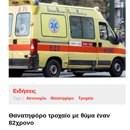
Ειδήσεις
Tags |
Αστυνομία
Θανατηφόρο
Τροχαία
Θανατηφόρο τροχαίο με θύμα έναν
82χρονο