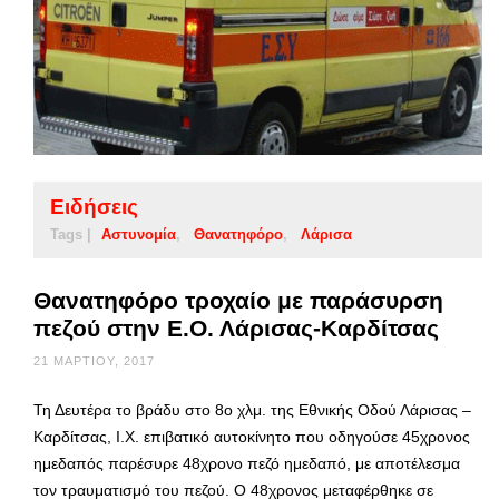
Ειδήσεις
Tags |
Αστυνομία
Θανατηφόρο
Λάρισα
Θανατηφόρο τροχαίο με παράσυρση
πεζού στην Ε.Ο. Λάρισας-Καρδίτσας
21 ΜΑΡΤΊΟΥ, 2017
Τη Δευτέρα το βράδυ στο 8ο χλμ. της Εθνικής Οδού Λάρισας –
Καρδίτσας, Ι.Χ. επιβατικό αυτοκίνητο που οδηγούσε 45χρονος
ημεδαπός παρέσυρε 48χρονο πεζό ημεδαπό, με αποτέλεσμα
τον τραυματισμό του πεζού. Ο 48χρονος μεταφέρθηκε σε