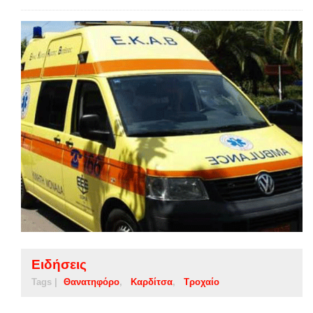
Ειδήσεις
Tags |
Θανατηφόρο
Καρδίτσα
Τροχαίο