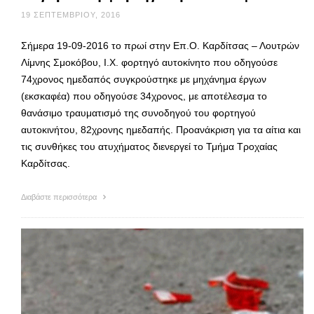
19 ΣΕΠΤΕΜΒΡΊΟΥ, 2016
Σήμερα 19-09-2016 το πρωί στην Επ.Ο. Καρδίτσας – Λουτρών
Λίμνης Σμοκόβου, Ι.Χ. φορτηγό αυτοκίνητο που οδηγούσε
74χρονος ημεδαπός συγκρούστηκε με μηχάνημα έργων
(εκσκαφέα) που οδηγούσε 34χρονος, με αποτέλεσμα το
θανάσιμο τραυματισμό της συνοδηγού του φορτηγού
αυτοκινήτου, 82χρονης ημεδαπής. Προανάκριση για τα αίτια και
τις συνθήκες του ατυχήματος διενεργεί το Τμήμα Τροχαίας
Καρδίτσας.
Διαβάστε περισσότερα