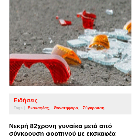
Ειδήσεις
Tags |
Εκσκαφέας
Θανατηφόρο
Σύγκρουση
Νεκρή 82χρονη γυναίκα μετά από
σύγκρουση φορτηγού με εκσκαφέα