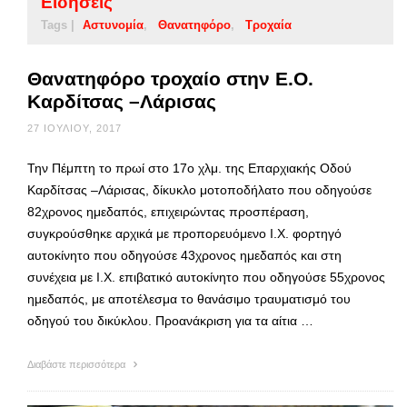
Ειδήσεις
Tags |
Αστυνομία
Θανατηφόρο
Τροχαία
Θανατηφόρο τροχαίο στην Ε.Ο.
Καρδίτσας –Λάρισας
27 ΙΟΥΛΊΟΥ, 2017
Την Πέμπτη το πρωί στο 17ο χλμ. της Επαρχιακής Οδού
Καρδίτσας –Λάρισας, δίκυκλο μοτοποδήλατο που οδηγούσε
82χρονος ημεδαπός, επιχειρώντας προσπέραση,
συγκρούσθηκε αρχικά με προπορευόμενο Ι.Χ. φορτηγό
αυτοκίνητο που οδηγούσε 43χρονος ημεδαπός και στη
συνέχεια με Ι.Χ. επιβατικό αυτοκίνητο που οδηγούσε 55χρονος
ημεδαπός, με αποτέλεσμα το θανάσιμο τραυματισμό του
οδηγού του δικύκλου. Προανάκριση για τα αίτια …
Διαβάστε περισσότερα