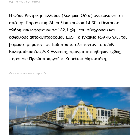
24 ΙΟΥΛΊΟΥ, 2026
Η Οδός Κεντρικής Ελλάδας (Κεντρική Οδός) ανακοινώνει ότι
από την Παρασκευή 24 Ιουλίου και ώρα 14:30, τίθενται σε
πλήρη κυκλοφορία και τα 182,1 χλμ. του σύγχρονου και
ασφαλούς αυτοκινητοδρόμου Ε65. Τα εγκαίνια των 46 χλμ. του
βορείου τμήματος του Ε65 που υπολείπονταν, από Α/Κ
Καλαμπάκας έως Α/Κ Εγνατίας, πραγματοποιήθηκαν εχθές,
παρουσία Πρωθυπουργού κ. Κυριάκου Μητσοτάκη, …
Διαβάστε περισσότερα