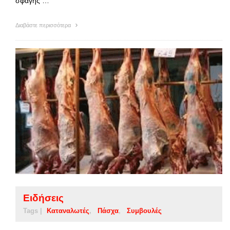
σφαγής …
Διαβάστε περισσότερα
Ειδήσεις
Tags |
Καταναλωτές
Πάσχα
Συμβουλές