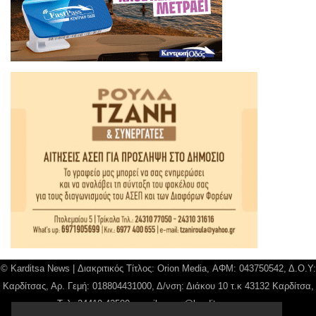
© Karditsa News | Διακριτικός Τίτλος: Orion Media, ΑΦΜ: 043750542, Δ.Ο.Υ:
Καρδίτσας, Αρ. Γεμή: 018804431000, Δ/νση: Διάκου 10 τ.κ 43132 Καρδίτσα,
Τηλ: 24410 42500, email:
news@karditsanews.gr.