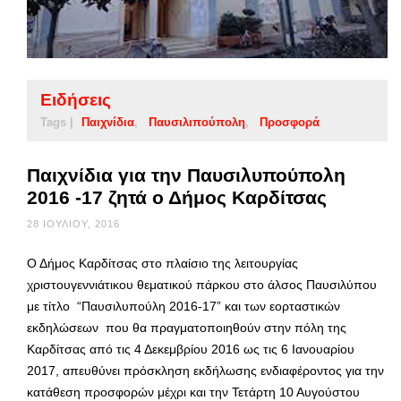
Ειδήσεις
Tags |
Παιχνίδια
Παυσιλιπούπολη
Προσφορά
Παιχνίδια για την Παυσιλυπούπολη
2016 -17 ζητά ο Δήμος Καρδίτσας
28 ΙΟΥΛΊΟΥ, 2016
Ο Δήμος Καρδίτσας στο πλαίσιο της λειτουργίας
χριστουγεννιάτικου θεματικού πάρκου στο άλσος Παυσιλύπου
με τίτλο “Παυσιλυπούλη 2016-17” και των εορταστικών
εκδηλώσεων που θα πραγματοποιηθούν στην πόλη της
Καρδίτσας από τις 4 Δεκεμβρίου 2016 ως τις 6 Ιανουαρίου
2017, απευθύνει πρόσκληση εκδήλωσης ενδιαφέροντος για την
κατάθεση προσφορών μέχρι και την Τετάρτη 10 Αυγούστου