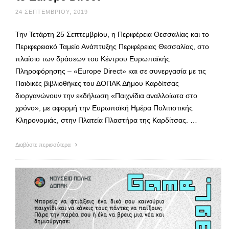
24 ΣΕΠΤΕΜΒΡΊΟΥ, 2019
Την Τετάρτη 25 Σεπτεμβρίου, η Περιφέρεια Θεσσαλίας και το
Περιφερειακό Ταμείο Ανάπτυξης Περιφέρειας Θεσσαλίας, στο
πλαίσιο των δράσεων του Κέντρου Ευρωπαϊκής
Πληροφόρησης – «Europe Direct» και σε συνεργασία με τις
Παιδικές βιβλιοθήκες του ΔΟΠΑΚ Δήμου Καρδίτσας
διοργανώνουν την εκδήλωση «Παιχνίδια αναλλοίωτα στο
χρόνο», με αφορμή την Ευρωπαϊκή Ημέρα Πολιτιστικής
Κληρονομιάς, στην Πλατεία Πλαστήρα της Καρδίτσας. …
Διαβάστε περισσότερα