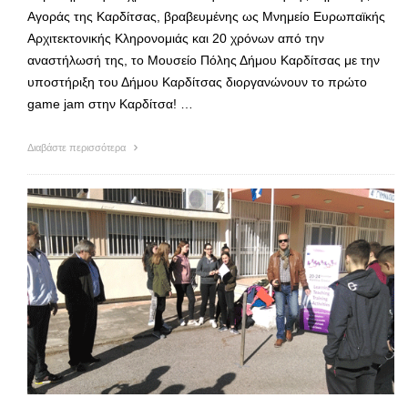
Αγοράς της Καρδίτσας, βραβευμένης ως Μνημείο Ευρωπαϊκής
Αρχιτεκτονικής Κληρονομιάς και 20 χρόνων από την
αναστήλωσή της, το Μουσείο Πόλης Δήμου Καρδίτσας με την
υποστήριξη του Δήμου Καρδίτσας διοργανώνουν το πρώτο
game jam στην Καρδίτσα! …
Διαβάστε περισσότερα