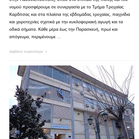
νομού προσφέρουμε σε συνεργασία με το Τμήμα Τροχαίας
Καρδίτσας και στα πλαίσια της εβδομάδας τροχαίας, παιχνίδια
και χειροτεχνίες σχετικά με την κυκλοφοριακή αγωγή και τα
οδικά σήματα. Κάθε μέρα έως την Παρασκευή, πρωί και
απόγευμα, περιμένουμε …
Διαβάστε περισσότερα