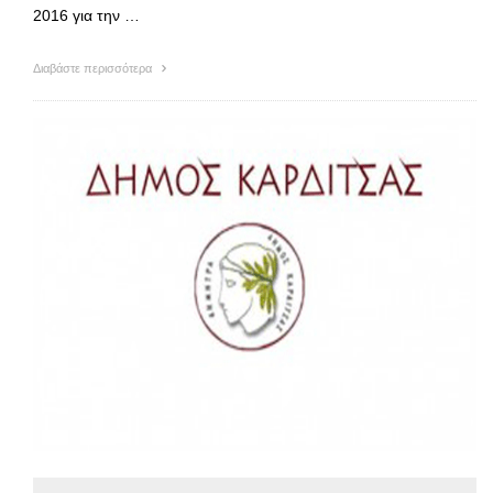
2016 για την …
Διαβάστε περισσότερα