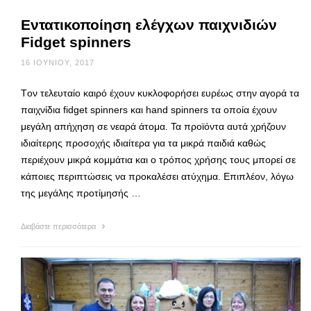
Εντατικοποίηση ελέγχων παιχνιδιών
Fidget spinners
16 ΙΟΥΝΊΟΥ, 2017
Tον τελευταίο καιρό έχουν κυκλοφορήσει ευρέως στην αγορά τα
παιχνίδια fidget spinners και hand spinners τα οποία έχουν
μεγάλη απήχηση σε νεαρά άτομα. Τα προϊόντα αυτά χρήζουν
ιδιαίτερης προσοχής ιδιαίτερα για τα μικρά παιδιά καθώς
περιέχουν μικρά κομμάτια και ο τρόπος χρήσης τους μπορεί σε
κάποιες περιπτώσεις να προκαλέσει ατύχημα. Επιπλέον, λόγω
της μεγάλης προτίμησής …
Διαβάστε περισσότερα