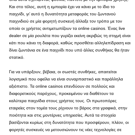
Και στο τέλος, αυτή η εμπειρία έχει να κάνει με το ίδιο το
παιχνίδι, γι’ αυτό η δυνατότητα μεταφοράς του ζωντανού
παιχνιδιού σε μία φορητή συσκευή άλλαξε τον τρόπο με τον
οποίο οι χρήστες αντιμετωπίζουν τα online casinos. Ένας live
dealer σε μία ρουλέτα που γυρίζει εκείνη ακριβώς τη στιγμή είναι
κάτι που κάνει τη διαφορά, καθώς προσθέτει αλληλεπίδραση και
δίνει ζωντάνια σε ένα παιχνίδι που υπό άλλες συνθήκες θα ήταν
στατικό.
Για να υπάρξουν, βέβαια, οι σωστές συνθήκες, απαιτείται
λογισμικό που οφείλει να είναι συναρπαστικό και παράλληλα
αξιόπιστο. Τα online casinos επενδύουν σε πολλούς και
διαφορετικούς παρόχους, προκειμένου να διαθέτουν τα
καλύτερα παιχνίδια στους χρήστες τους. Οι πρωτοπόρες
εταιρείες στον τομέα τους ρίχνουν το βάρος στα γραφικά, στην
ποιότητα και στις μοντέρνες υπηρεσίες. Αυτά τα στοιχεία
βασίζονται κυρίως στη δυνατότητα που προσφέρουν, πλέον, οι
φορητές συσκευές να μετουσιώνουν τις νέες τεχνολογίες σε