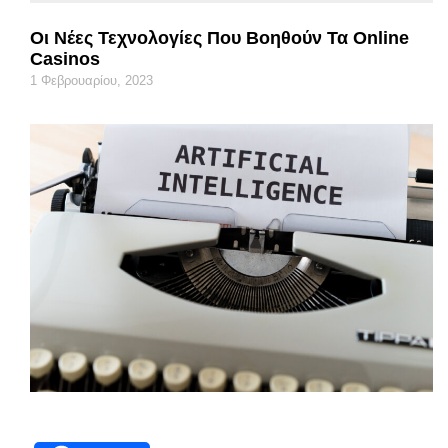
Οι Νέες Τεχνολογίες Που Βοηθούν Τα Online
Casinos
1 Φεβρουαρίου, 2023