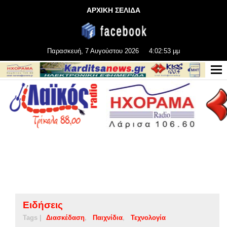
ΑΡΧΙΚΗ ΣΕΛΙΔΑ
Παρασκευή, 7 Αυγούστου 2026
4:02:54 μμ
Ειδήσεις
Tags |
Διασκέδαση
Παιχνίδια
Τεχνολογία