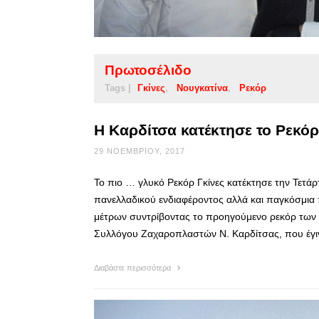
Πρωτοσέλιδο
Tags |
Γκίνες
Νουγκατίνα
Ρεκόρ
Η Καρδίτσα κατέκτησε το Ρεκόρ
29 ΝΟΕΜΒΡΊΟΥ, 2017
Το πιο … γλυκό Ρεκόρ Γκίνες κατέκτησε την Τετά
πανελλαδικού ενδιαφέροντος αλλά και παγκόσμια
μέτρων συντρίβοντας το προηγούμενο ρεκόρ των 45
Συλλόγου Ζαχαροπλαστών Ν. Καρδίτσας, που έγι
Διαβάστε περισσότερα