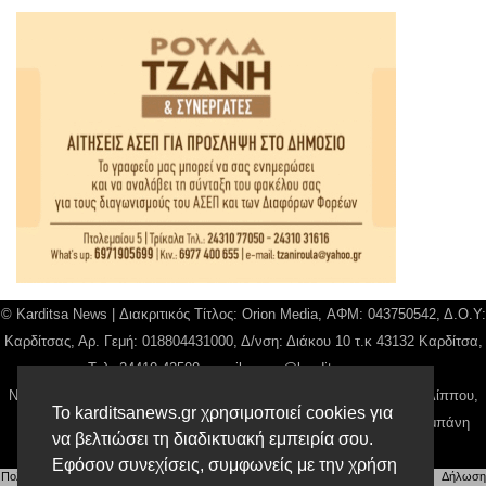
© Karditsa News | Διακριτικός Τίτλος: Orion Media, ΑΦΜ: 043750542, Δ.Ο.Υ:
Καρδίτσας, Αρ. Γεμή: 018804431000, Δ/νση: Διάκου 10 τ.κ 43132 Καρδίτσα,
Τηλ: 24410 42500, email:
news@karditsanews.gr.
Νόμιμος Εκπρόσωπος, Ιδιοκτήτης και Διαχειριστής: Παναγιώτης Φιλίππου,
Το karditsanews.gr χρησιμοποιεί cookies για
Διευθύντρια: Γιαννουσά Βασιλική, Διευθύντιρα Σύνταξης: Μπαλαμπάνη
να βελτιώσει τη διαδικτυακή εμπειρία σου.
Βασιλική. Δικαιούχος domain name Παναγιώτης Φιλίππου
Εφόσον συνεχίσεις, συμφωνείς με την χρήση
Πολιτική απορρήτου
|
Αίτηση Διαχείρισης Προσωπικών Δεδομένων
|
Όροι χρήσης
| |
Δήλωση