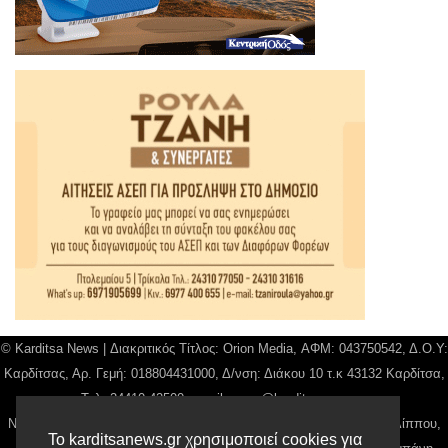
© Karditsa News | Διακριτικός Τίτλος: Orion Media, ΑΦΜ: 043750542, Δ.Ο.Υ:
Καρδίτσας, Αρ. Γεμή: 018804431000, Δ/νση: Διάκου 10 τ.κ 43132 Καρδίτσα,
Τηλ: 24410 42500, email:
news@karditsanews.gr.
Νόμιμος Εκπρόσωπος, Ιδιοκτήτης και Διαχειριστής: Παναγιώτης Φιλίππου,
Το karditsanews.gr χρησιμοποιεί cookies για