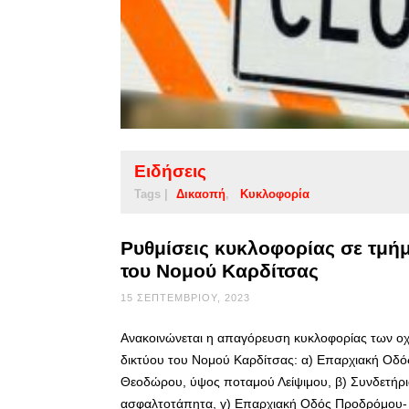
Ειδήσεις
Tags |
Δικαοπή
Κυκλοφορία
Ρυθμίσεις κυκλοφορίας σε τμή
του Νομού Καρδίτσας
15 ΣΕΠΤΕΜΒΡΊΟΥ, 2023
Ανακοινώνεται η απαγόρευση κυκλοφορίας των ο
δικτύου του Νομού Καρδίτσας: α) Επαρχιακή Οδό
Θεοδώρου, ύψος ποταμού Λείψιμου, β) Συνδετήρι
ασφαλτοτάπητα, γ) Επαρχιακή Οδός Προδρόμου- 