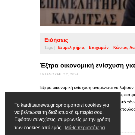
Ειδήσεις
Tags |
Επιμελητήριο
Επιχειρείν
Κώστας Λ
Έξτρα οικονομική ενίσχυση για
16 ΙΑΝΟΥΑΡΊΟΥ, 2024
Έξτρα οικονομική ενίσχυση αναμένεται να λάβουν
που έχουν πληγεί από τα τελευταία πλημμυρικά φ
μπορέσουν να ορθοποδήσουν και πάλι. Αυτό τόνι
Το karditsanews.gr χρησιμοποιεί cookies για
Επιμελητηρίου Καρδίτσας Κώστας Λαμπρόπουλος 
να βελτιώσει τη διαδικτυακή εμπειρία σου.
Εφόσον συνεχίσεις, συμφωνείς με την χρήση
Διαβάστε περισσότερα
των cookies από εμάς.
Μάθε περισσότερα