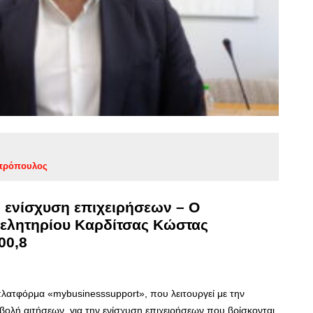
πρόπουλος
ην ενίσχυση επιχειρήσεων – Ο
μελητηρίου Καρδίτσας Κώστας
00,8
 πλατφόρμα «mybusinesssupport», που λειτουργεί με την
βολή αιτήσεων, για την ενίσχυση επιχειρήσεων που βρίσκονται