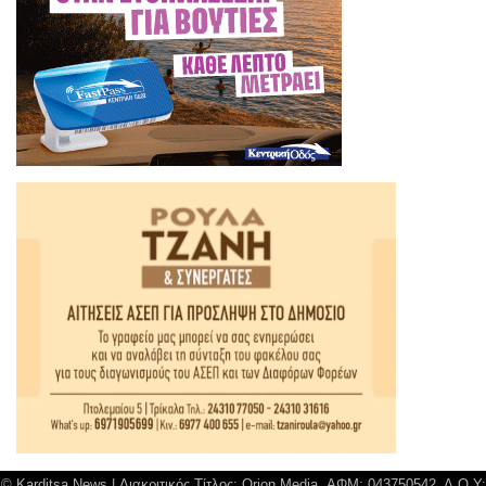
© Karditsa News | Διακριτικός Τίτλος: Orion Media, ΑΦΜ: 043750542, Δ.Ο.Υ: