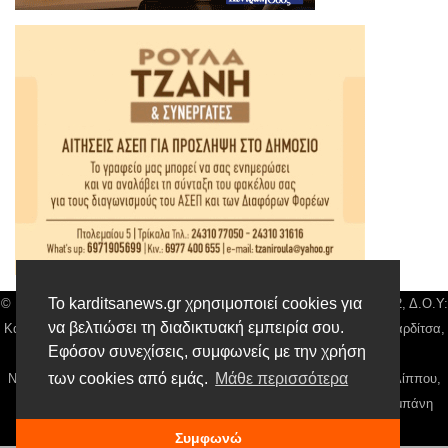
Το karditsanews.gr χρησιμοποιεί cookies για
© Karditsa News | Διακριτικός Τίτλος: Orion Media, ΑΦΜ: 043750542, Δ.Ο.Υ:
να βελτιώσει τη διαδικτυακή εμπειρία σου.
Καρδίτσας, Αρ. Γεμή: 018804431000, Δ/νση: Διάκου 10 τ.κ 43132 Καρδίτσα,
Εφόσον συνεχίσεις, συμφωνείς με την χρήση
Τηλ: 24410 42500, email:
news@karditsanews.gr.
των cookies από εμάς.
Μάθε περισσότερα
Νόμιμος Εκπρόσωπος, Ιδιοκτήτης και Διαχειριστής: Παναγιώτης Φιλίππου,
Διευθύντρια: Γιαννουσά Βασιλική, Διευθύντιρα Σύνταξης: Μπαλαμπάνη
Βασιλική. Δικαιούχος domain name Παναγιώτης Φιλίππου
Συμφωνώ