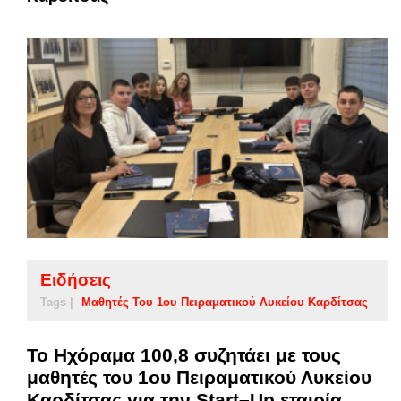
Ειδήσεις
Tags |
Μαθητές Του 1ου Πειραματικού Λυκείου Καρδίτσας
Το Ηχόραμα 100,8 συζητάει με τους
μαθητές του 1ου Πειραματικού Λυκείου
Καρδίτσας για την Start–Up εταιρία