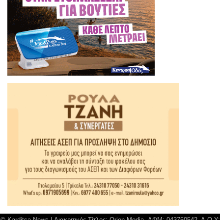
© Karditsa News | Διακριτικός Τίτλος: Orion Media, ΑΦΜ: 043750542, Δ.Ο.Υ: