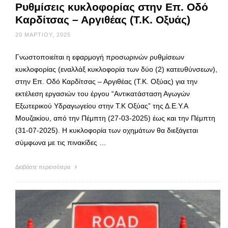
Ρυθμίσεις κυκλοφορίας στην Επ. Οδό
Καρδίτσας – Αργιθέας (Τ.Κ. Οξυάς)
20 ΜΑΡΤΊΟΥ, 2025
Γνωστοποιείται η εφαρμογή προσωρινών ρυθμίσεων
κυκλοφορίας (εναλλάξ κυκλοφορία των δύο (2) κατευθύνσεων),
στην Επ. Οδό Καρδίτσας – Αργιθέας (Τ.Κ. Οξύας) για την
εκτέλεση εργασιών του έργου “Αντικατάσταση Αγωγών
Εξωτερικού Υδραγωγείου στην Τ.Κ Οξύας” της Δ.Ε.Υ.Α
Μουζακίου, από την Πέμπτη (27-03-2025) έως και την Πέμπτη
(31-07-2025). Η κυκλοφορία των οχημάτων θα διεξάγεται
σύμφωνα με τις πινακίδες …
Διαβάστε περισσότερα