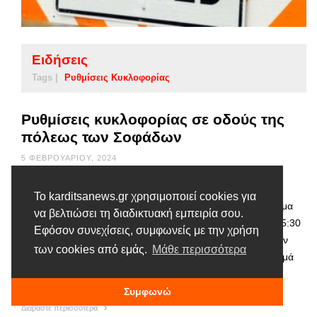
Ειδήσεις
Tags |
Ρυθμίσεις Κυκλοφορίας
Ρυθμίσεις κυκλοφορίας σε οδούς της
πόλεως των Σοφάδων
5 ΦΕΒΡΟΥΑΡΊΟΥ, 2024
Γίνεται γνωστή η προσωρινή διακοπή κυκλοφορίας των
Το karditsanews.gr χρησιμοποιεί cookies για
οχημάτων, στην πόλη των Σοφάδων για το χρονικό διάστημα
να βελτιώσει τη διαδικτυακή εμπειρία σου.
από 05.02 έως και 09.02.2024 και κατά τις ώρες 07:30 – 15:30
Εφόσον συνεχίσεις, συμφωνείς με την χρήση
και συγκεκριμένα επί των οδών: 1) Κιερίου μεταξύ των οδών
των cookies από εμάς.
Μάθε περισσότερα
Κύπρου και Αγράφων, 2) Βενιζέλου μεταξύ των οδών Παλαμά
και Κονδύλη, 3) Πλαστήρα μεταξύ των οδών Παλαμά …
Συμφωνώ
Διαβάστε περισσότερα