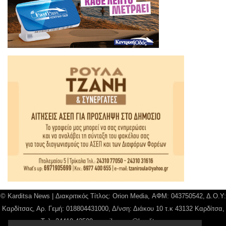
© Karditsa News | Διακριτικός Τίτλος: Orion Media, ΑΦΜ: 043750542, Δ.Ο.Υ:
Καρδίτσας, Αρ. Γεμή: 018804431000, Δ/νση: Διάκου 10 τ.κ 43132 Καρδίτσα,
Τηλ: 24410 42500, email:
news@karditsanews.gr.