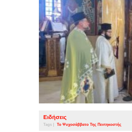
Ειδήσεις
Tags |
Το Ψυχοσάββατο Της Πεντηκοστής