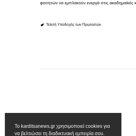
φοιτητών να εμπλακούν ενεργά στις ακαδημαϊκές κ
Τελετή Υποδοχής των Πρωτοετών
Το karditsanews.gr χρησιμοποιεί cookies για
Προηγούμενο άρθρο
να βελτιώσει τη διαδικτυακή εμπειρία σου.