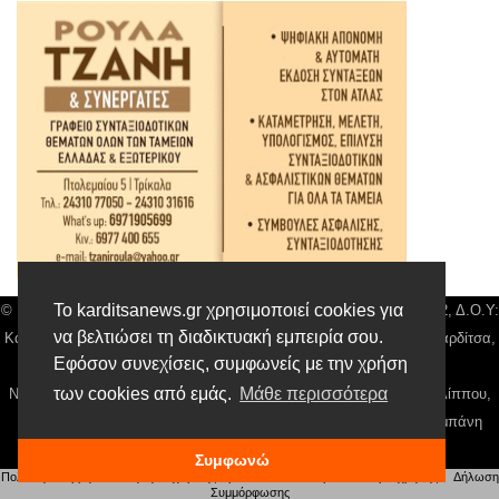
Το karditsanews.gr χρησιμοποιεί cookies για
© Karditsa News | Διακριτικός Τίτλος: Orion Media, ΑΦΜ: 043750542, Δ.Ο.Υ:
να βελτιώσει τη διαδικτυακή εμπειρία σου.
Καρδίτσας, Αρ. Γεμή: 018804431000, Δ/νση: Διάκου 10 τ.κ 43132 Καρδίτσα,
Εφόσον συνεχίσεις, συμφωνείς με την χρήση
Τηλ: 24410 42500, email:
news@karditsanews.gr.
των cookies από εμάς.
Μάθε περισσότερα
Νόμιμος Εκπρόσωπος, Ιδιοκτήτης και Διαχειριστής: Παναγιώτης Φιλίππου,
Διευθύντρια: Γιαννουσά Βασιλική, Διευθύντιρα Σύνταξης: Μπαλαμπάνη
Βασιλική. Δικαιούχος domain name Παναγιώτης Φιλίππου
Συμφωνώ
Πολιτική απορρήτου
|
Αίτηση Διαχείρισης Προσωπικών Δεδομένων
|
Όροι χρήσης
| |
Δήλωση
Συμμόρφωσης