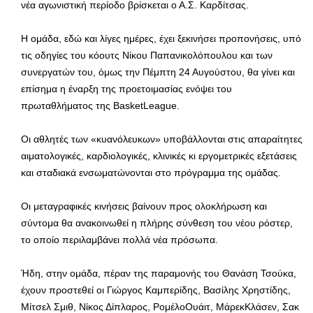
νέα αγωνιστική περίοδο βρίσκεται ο Α.Σ. Καρδίτσας.
Η ομάδα, εδώ και λίγες ημέρες, έχει ξεκινήσει προπονήσεις, υπό
τις οδηγίες του κόουτς Νίκου Παπανικολόπουλου και των
συνεργατών του, όμως την Πέμπτη 24 Αυγούστου, θα γίνει και
επίσημα η έναρξη της προετοιμασίας ενόψει του
πρωταθλήματος της BasketLeague.
Οι αθλητές των «κυανόλευκων» υποβάλλονται στις απαραίτητες
αιματολογικές, καρδιολογικές, κλινικές κι εργομετρικές εξετάσεις
και σταδιακά ενσωματώνονται στο πρόγραμμα της ομάδας.
Οι μεταγραφικές κινήσεις βαίνουν προς ολοκλήρωση και
σύντομα θα ανακοινωθεί η πλήρης σύνθεση του νέου ρόστερ,
το οποίο περιλαμβάνει πολλά νέα πρόσωπα.
Ήδη, στην ομάδα, πέραν της παραμονής του Θανάση Τσούκα,
έχουν προστεθεί οι Γιώργος Καμπερίδης, Βασίλης Χρηστίδης,
Μίτσελ Σμιθ, Νίκος Δίπλαρος, ΡομέλοΟυάιτ, ΜάρεκΚλάσεν, Σακ