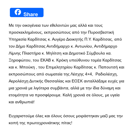
Share
Με την οικογένεια των εθελοντών μας αλλά και τους
προσκεκλημένους, εκπροσώπους από την Πυροσβεστική
Υπηρεσία Καρδίτσας κ. Αυγέρο Διοικητής Π.Υ. Καρδίτσας, από
τον Δήμο Καρδίτσας Αντιδήμαρχο κ. Αντωνίου, Αντιδήμαρχο
Λίμνης Πλαστήρα κ. Μηλίτση και Δημοτικό Σύμβουλο κα.
Ξηροφώτου, του ΕΚΑΒ κ. Κρόκη υπεύθυνου τομέα Καρδίτσας
και κ. Μπούκη , του Επιμελητηρίου Καρδίτσας κ. Παπουτσή και
εκπροσώπους από σωματεία της Λέσχης 4×4, Ραδιολέσχη,
Αερολέσχη Δυτικής Θεσσαλίας και ΕΟΣΚ ανταλλάξαμε ευχές για
μια χρονιά με λιγότερα συμβάντα, αλλά με την ίδια δύναμη και
ετοιμότητα να προσφέρουμε. Καλή χρονιά σε όλους, με υγεία
και ανθρωπιά!
Ευχαριστούμε όλες και όλους όσους μοιράστηκαν μαζί μας την
κοπή της πρωτοχρονιάτικης πίτας!