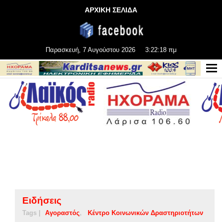
ΑΡΧΙΚΗ ΣΕΛΙΔΑ
Παρασκευή, 7 Αυγούστου 2026
3:22:19 πμ
Ειδήσεις
Tags |
Αγοραστός
Κέντρο Κοινωνικών Δραστηριοτήτων