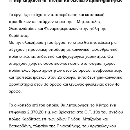
Τι περιλαμβάνει το Κέντρο Κοινωνικών Δραστηριοτήτων
Το έργο έχει στόχο την αποπεράτωση και κατασκευή
προσθηκών σε υπάρχον κτίριο της Ι. Μητρόπολης
Θεσσαλιώτιδος και Φαναριοφερσάλων στην πόλη της
Καρδίτσας.
Με την ολοκλήρωση του έργου, το κτίριο θα αποτελέσει μια
σύγχρονη προνοιακή υποδομή με κοινωνικό, φιλανθρωπικό,
πολιτιστικό, εκπαιδευτικό και ψυχαγωγικό χαρακτήρα. Θα
υπάρχουν χρήσεις συσσιτίου-εστίασης στο ισόγειο, χώρος
πολλαπλών δραστηριοτήτων στον 1ο όροφο, συμβουλευτικής
και τράπεζας ιματίων στον 2ο όροφο, εκπαιδευτήρια-κοινωνικά
φροντιστήρια στον 3ο όροφο και ξενώνας φιλοξενίας στον 4ο
όροφο.
Το οικόπεδο επί του οποίου θα λειτουργήσει το Κέντρο έχει
επιφάνεια 2.370,20 τ.μ. και βρίσκεται στο Ο.Τ. 19α του σχεδίου
πόλης Καρδίτσας επί των οδών Πίνδου, Μπιζανίου και
Βασιαρδάνη, πλησίον της Πινακοθήκης, του Αρχαιολογικού