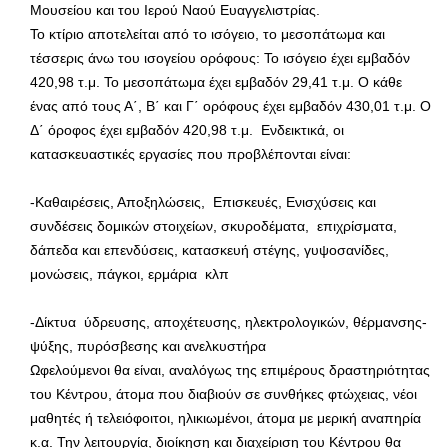
Μουσείου και του Ιερού Ναού Ευαγγελιστρίας.
Το κτίριο αποτελείται από το ισόγειο, το μεσοπάτωμα και
τέσσερις άνω του ισογείου ορόφους: Το ισόγειο έχει εμβαδόν
420,98 τ.μ. Το μεσοπάτωμα έχει εμβαδόν 29,41 τ.μ. Ο κάθε
ένας από τους Α΄, Β΄ και Γ΄ ορόφους έχει εμβαδόν 430,01 τ.μ. Ο
Δ΄ όροφος έχει εμβαδόν 420,98 τ.μ. Ενδεικτικά, οι
κατασκευαστικές εργασίες που προβλέπονται είναι:
-Καθαιρέσεις, Αποξηλώσεις, Επισκευές, Ενισχύσεις και
συνδέσεις δομικών στοιχείων, σκυροδέματα, επιχρίσματα,
δάπεδα και επενδύσεις, κατασκευή στέγης, γυψοσανίδες,
μονώσεις, πάγκοι, ερμάρια κλπ
-Δίκτυα ύδρευσης, αποχέτευσης, ηλεκτρολογικών, θέρμανσης-
ψύξης, πυρόσβεσης και ανελκυστήρα
Ωφελούμενοι θα είναι, αναλόγως της επιμέρους δραστηριότητας
του Κέντρου, άτομα που διαβιούν σε συνθήκες φτώχειας, νέοι
μαθητές ή τελειόφοιτοι, ηλικιωμένοι, άτομα με μερική αναπηρία
κ.α. Την λειτουργία, διοίκηση και διαχείριση του Κέντρου θα