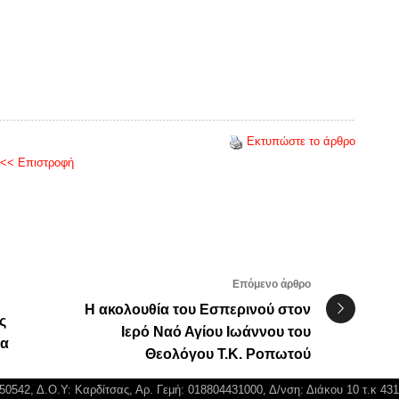
Εκτυπώστε το άρθρο
<< Επιστροφή
Επόμενο άρθρο
Η ακολουθία του Εσπερινού στον
ς
Ιερό Ναό Αγίου Ιωάννου του
ια
Θεολόγου Τ.Κ. Ροπωτού
750542, Δ.Ο.Υ: Καρδίτσας, Αρ. Γεμή: 018804431000, Δ/νση: Διάκου 10 τ.κ 43