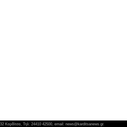
132 Καρδίτσα, Τηλ: 24410 42500, email:
news@karditsanews.gr.