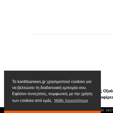
Το karditsanews.gr χρησιμοποιεί cookies για
Προηγούμενο άρθρο
να βελτιώσει τη διαδικτυακή εμπειρία σου.
Την ιστορική Ι. Μ. Αγ. Τριάδας Οξυά
Εφόσον συνεχίσεις, συμφωνείς με την χρήση
Μουζακίου αναδεικνύει η Περιφέρε
των cookies από εμάς.
Μάθε περισσότερα
© Karditsa News | Διακριτικός Τίτλος: Orion Media, ΑΦΜ: 043